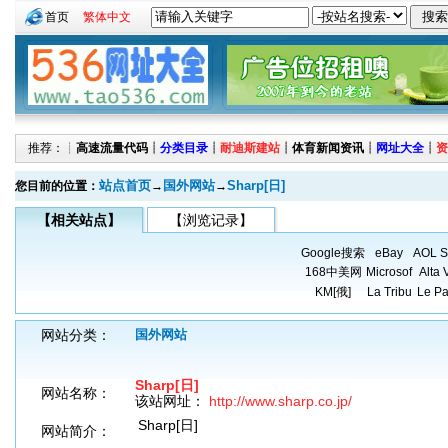
首页
繁体中文
推荐：┊
高速流量代码
┊
分类目录
┊
耐迪斯建站
┊
体育新闻资讯
┊
网址大全
┊
资
站点首页
国外网站
Sharp[日]
您目前的位置：
→
→
【相关站点】
【浏览记录】
Google搜索
eBay
AOL S
168中美网
Microsof
Alta 
KM[俄]
La Tribu
Le Pa
网站分类：
国外网站
Sharp[日]
网站名称：
该站网址：
http://www.sharp.co.jp/
Sharp[日]
网站简介：