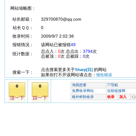
网站缩略图：
站长邮箱：
329700870@qq.com
站长ＱＱ：
0
收录时间：
2009/9/7 2:02:38
报错情况：
该网站已被报错
49
总点入：
0
次 总点出：
3794
次
统计数据：
总被顶：
0
次 总被踩：
0
次
点击搜索更多关于
的网站
Sharp[日]
搜索一下：
如果你打不开该网站请点击：
报告错误