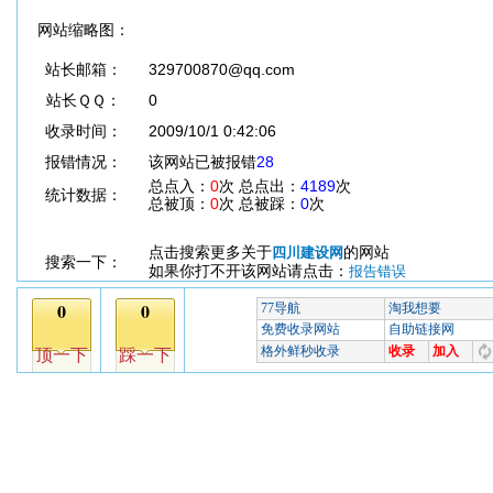
网站缩略图：
站长邮箱：
329700870@qq.com
站长ＱＱ：
0
收录时间：
2009/10/1 0:42:06
报错情况：
该网站已被报错
28
总点入：
0
次 总点出：
4189
次
统计数据：
总被顶：
0
次 总被踩：
0
次
点击搜索更多关于
的网站
四川建设网
搜索一下：
如果你打不开该网站请点击：
报告错误