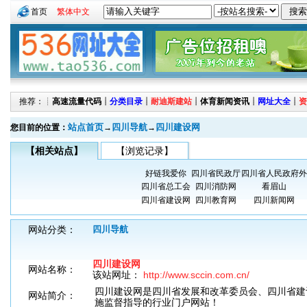
首页
繁体中文
推荐：┊
高速流量代码
┊
分类目录
┊
耐迪斯建站
┊
体育新闻资讯
┊
网址大全
┊
资
站点首页
四川导航
四川建设网
您目前的位置：
→
→
【相关站点】
【浏览记录】
好链我爱你
四川省民政厅
四川省人民政府外
四川省总工会
四川消防网
看眉山
四川省建设网
四川教育网
四川新闻网
网站分类：
四川导航
四川建设网
网站名称：
该站网址：
http://www.sccin.com.cn/
四川建设网是四川省发展和改革委员会、四川省建
网站简介：
施监督指导的行业门户网站！