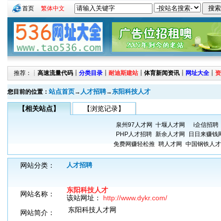
首页
繁体中文
推荐：┊
高速流量代码
┊
分类目录
┊
耐迪斯建站
┊
体育新闻资讯
┊
网址大全
┊
资
站点首页
人才招聘
东阳科技人才
您目前的位置：
→
→
【相关站点】
【浏览记录】
泉州97人才网
十堰人才网
i企信招聘
PHP人才招聘
新余人才网
日日来赚钱
免费网赚轻松推
聘人才网
中国钢铁人才
网站分类：
人才招聘
东阳科技人才
网站名称：
该站网址：
http://www.dykr.com/
东阳科技人才网
网站简介：