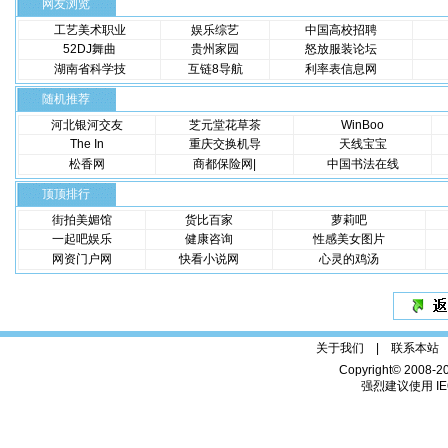
网友浏览
工艺美术职业
娱乐综艺
中国高校招聘
52DJ舞曲
贵州家园
怒放服装论坛
湖南省科学技
互链8导航
利率表信息网
随机推荐
河北银河交友
芝元堂花草茶
WinBoo
The In
重庆交换机导
天线宝宝
松香网
商都保险网|
中国书法在线
顶顶排行
街拍美媚馆
货比百家
萝莉吧
一起吧娱乐
健康咨询
性感美女图片
网资门户网
快看小说网
心灵的鸡汤
关于我们 |
联系本站
Copyright© 2008-2
强烈建议使用 IE6