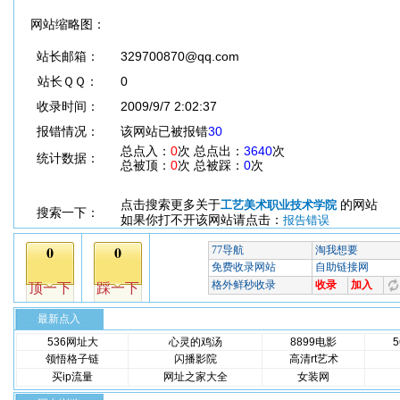
网站缩略图：
站长邮箱：
329700870@qq.com
站长ＱＱ：
0
收录时间：
2009/9/7 2:02:37
报错情况：
该网站已被报错
30
总点入：
0
次 总点出：
3640
次
统计数据：
总被顶：
0
次 总被踩：
0
次
点击搜索更多关于
的网站
工艺美术职业技术学院
搜索一下：
如果你打不开该网站请点击：
报告错误
最新点入
536网址大
心灵的鸡汤
8899电影
领悟格子链
闪播影院
高清rt艺术
买ip流量
网址之家大全
女装网