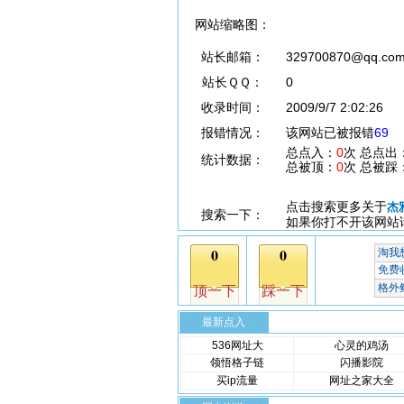
网站缩略图：
站长邮箱：
329700870@qq.co
站长ＱＱ：
0
收录时间：
2009/9/7 2:02:26
报错情况：
该网站已被报错
69
总点入：
0
次 总点出
统计数据：
总被顶：
0
次 总被踩
点击搜索更多关于
杰
搜索一下：
如果你打不开该网站
最新点入
536网址大
心灵的鸡汤
领悟格子链
闪播影院
买ip流量
网址之家大全