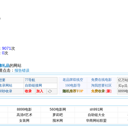
m
：
9071
次
：
0
次
的网站
雅礼品
请点击：
报告错误
8899电影
560电影网
sh991网
高清rt艺术
萝莉吧
自助链大全
女装网
囤米网
华商网站联盟