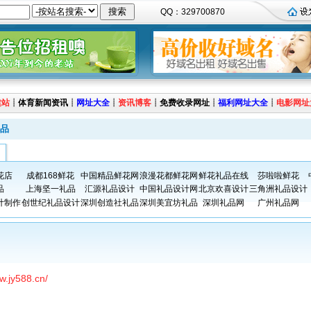
QQ：329700870
建站
┊
体育新闻资讯
┊
网址大全
┊
资讯博客
┊
免费收录网址
┊
福利网址大全
┊
电影网址
品
花店
成都168鲜花
中国精品鲜花网
浪漫花都鲜花网
鲜花礼品在线
莎啦啦鲜花
品
上海坚一礼品
汇源礼品设计
中国礼品设计网
北京欢喜设计
三角洲礼品设计
计制作
创世纪礼品设计
深圳创造社礼品
深圳美宜坊礼品
深圳礼品网
广州礼品网
w.jy588.cn/