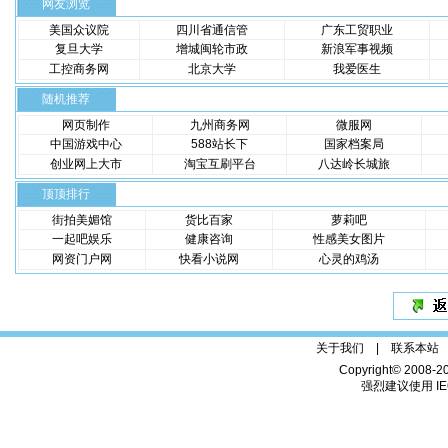
网友浏览
美国众议院
四川省通信管
广东工贸职业
复旦大学
增城闽轮市政
新浪军事视频
工控商务网
北京大学
我爱医生
随机推荐
网页制作
九州商务网
微服网
中国游戏中心
588站长下
国家档案局
创业网上大市
淘宝互刷平台
八达岭长城旅
顶顶排行
街拍美媚馆
货比百家
萝莉吧
一起吧娱乐
健康咨询
性感美女图片
网资门户网
快看小说网
心灵的鸡汤
关于我们 |
联系本站
Copyright© 2008-2
强烈建议使用 IE6