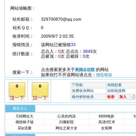
网站缩略图：
站长邮箱：
329700870@qq.com
站长ＱＱ：
0
收录时间：
2009/9/7 2:02:35
报错情况：
该网站已被报错
33
总点入：
0
次 总点出：
3849
次
统计数据：
总被顶：
0
次 总被踩：
0
次
点击搜索更多关于
的网站
美国众议院
搜索一下：
如果你打不开该网站请点击：
报告错误
最新点入
536网址大
心灵的鸡汤
8899电影
领悟格子链
闪播影院
高清rt艺术
买ip流量
网址之家大全
女装网