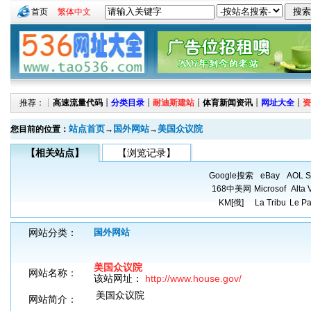
首页
繁体中文
推荐：┊
高速流量代码
┊
分类目录
┊
耐迪斯建站
┊
体育新闻资讯
┊
网址大全
┊
资
站点首页
国外网站
美国众议院
您目前的位置：
→
→
【相关站点】
【浏览记录】
Google搜索
eBay
AOL S
168中美网
Microsof
Alta 
KM[俄]
La Tribu
Le Pa
网站分类：
国外网站
美国众议院
网站名称：
该站网址：
http://www.house.gov/
美国众议院
网站简介：