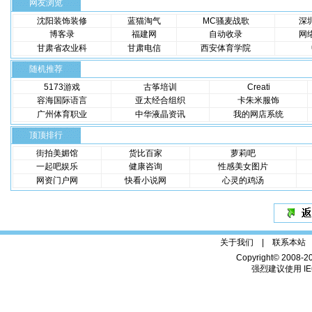
网友浏览
沈阳装饰装修
蓝猫淘气
MC骚麦战歌
深
博客录
福建网
自动收录
网
甘肃省农业科
甘肃电信
西安体育学院
随机推荐
5173游戏
古筝培训
Creati
容海国际语言
亚太经合组织
卡朱米服饰
广州体育职业
中华液晶资讯
我的网店系统
顶顶排行
街拍美媚馆
货比百家
萝莉吧
一起吧娱乐
健康咨询
性感美女图片
网资门户网
快看小说网
心灵的鸡汤
关于我们 |
联系本站
Copyright© 2008-2
强烈建议使用 IE6