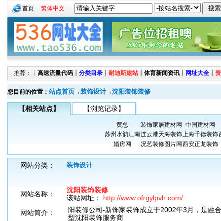
首页
繁体中文
推荐：┊
高速流量代码
┊
分类目录
┊
耐迪斯建站
┊
体育新闻资讯
┊
网址大全
┊
资
站点首页
装饰设计
沈阳装饰装修
您目前的位置：
→
→
【相关站点】
【浏览记录】
黄总
装饰家居建材网
中国建材网
苏州水韵江南
连云港天海装饰
上海千德装饰
婚房网
况艺装修图片网
西安正龙装饰
网站分类：
装饰设计
沈阳装饰装修
网站名称：
该站网址：
http://www.ofrgylpvh.com/
阳装修公司-新饰家装饰成立于2002年3月，是融
网站简介：
型沈阳装饰服务商