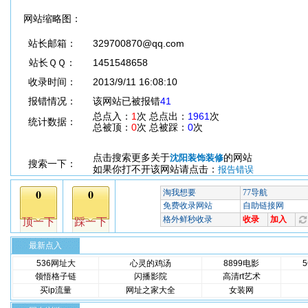
网站缩略图：
站长邮箱：
329700870@qq.com
站长ＱＱ：
1451548658
收录时间：
2013/9/11 16:08:10
报错情况：
该网站已被报错
41
总点入：
1
次 总点出：
1961
次
统计数据：
总被顶：
0
次 总被踩：
0
次
点击搜索更多关于
的网站
沈阳装饰装修
搜索一下：
如果你打不开该网站请点击：
报告错误
最新点入
536网址大
心灵的鸡汤
8899电影
领悟格子链
闪播影院
高清rt艺术
买ip流量
网址之家大全
女装网