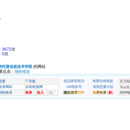
m
：
3672
次
：
0
次
的网站
州托普信息技术学院
请点击：
报告错误