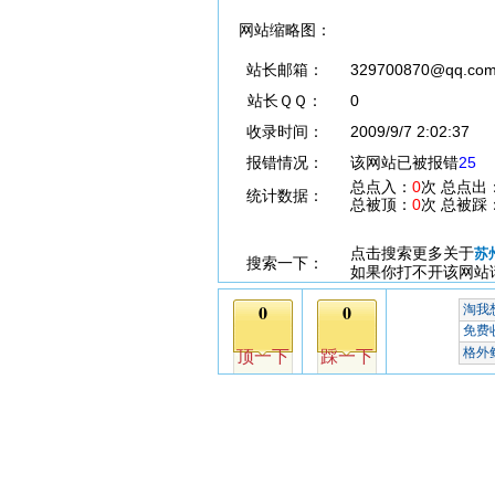
网站缩略图：
站长邮箱：
329700870@qq.co
站长ＱＱ：
0
收录时间：
2009/9/7 2:02:37
报错情况：
该网站已被报错
25
总点入：
0
次 总点出
统计数据：
总被顶：
0
次 总被踩
点击搜索更多关于
苏
搜索一下：
如果你打不开该网站