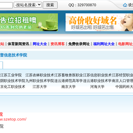
QQ：329700870
建站
┊
体育新闻资讯
┊
网址大全
┊
资讯博客
┊
免费收录网址
┊
福利网址大全
┊
电影网址
普信息技术学院
江苏工业学院
江苏农林职业技术
江苏畜牧兽医职业
江苏信息职业技术
江苏经贸职
江阴职业技术学院
九州职业技术学院
连云港师范高等学
连云港职业技术学
南京人口管
南京化工职业技术
江苏大学
南京大学
河海大学
中国药科
院
ww.szetop.com/
院