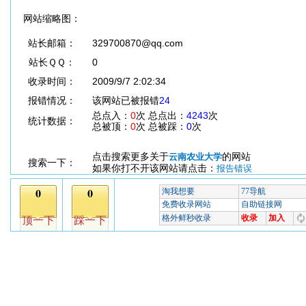
网站缩略图：
站长邮箱：
329700870@qq.com
站长ＱＱ：
0
收录时间：
2009/9/7 2:02:34
报错情况：
该网站已被报错
24
总点入：
0
次 总点出：
4243
次
统计数据：
总被顶：
0
次 总被踩：
0
次
点击搜索更多关于
的网站
云南农业大学
搜索一下：
如果你打不开该网站请点击：
报告错误