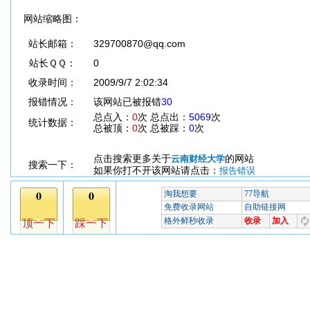
网站缩略图：
站长邮箱：
329700870@qq.com
站长ＱＱ：
0
收录时间：
2009/9/7 2:02:34
报错情况：
该网站已被报错
30
总点入：
0
次 总点出：
5069
次
统计数据：
总被顶：
0
次 总被踩：
0
次
点击搜索更多关于
的网站
云南财经大学
搜索一下：
如果你打不开该网站请点击：
报告错误