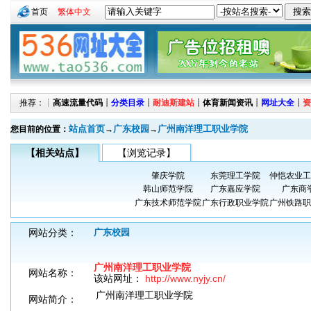
首页
繁体中文
推荐：┊
高速流量代码
┊
分类目录
┊
耐迪斯建站
┊
体育新闻资讯
┊
网址大全
┊
资
站点首页
广东校园
广州南洋理工职业学院
您目前的位置：
→
→
【相关站点】
【浏览记录】
肇庆学院
东莞理工学院
仲恺农业工
韩山师范学院
广东嘉应学院
广东商
广东技术师范学院
广东行政职业学院
广州铁路职
网站分类：
广东校园
广州南洋理工职业学院
网站名称：
该站网址：
http://www.nyjy.cn/
广州南洋理工职业学院
网站简介：