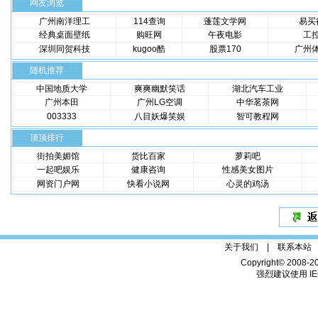
网友浏览
广州南洋理工
114查询
蓬莲文学网
易买
经典桌面壁纸
购旺网
午夜电影
工
深圳同贺科技
kugoo酷
股票170
广州
随机推荐
中国地质大学
爽爽幽默笑话
湖北汽车工业
广州本田
广州LG空调
中华茗茶网
003333
八目妖爆笑娱
智可教程网
顶顶排行
街拍美媚馆
货比百家
萝莉吧
一起吧娱乐
健康咨询
性感美女图片
网资门户网
快看小说网
心灵的鸡汤
关于我们 |
联系本站
Copyright© 2008-2
强烈建议使用 IE6