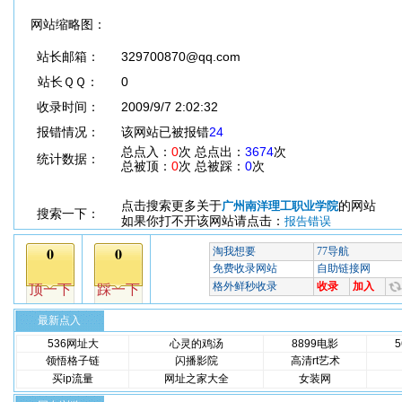
网站缩略图：
站长邮箱：
329700870@qq.com
站长ＱＱ：
0
收录时间：
2009/9/7 2:02:32
报错情况：
该网站已被报错
24
总点入：
0
次 总点出：
3674
次
统计数据：
总被顶：
0
次 总被踩：
0
次
点击搜索更多关于
的网站
广州南洋理工职业学院
搜索一下：
如果你打不开该网站请点击：
报告错误
最新点入
536网址大
心灵的鸡汤
8899电影
领悟格子链
闪播影院
高清rt艺术
买ip流量
网址之家大全
女装网