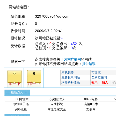
网站缩略图：
站长邮箱：
329700870@qq.com
站长ＱＱ：
0
收录时间：
2009/9/7 2:02:41
报错情况：
该网站已被报错
26
总点入：
0
次 总点出：
4521
次
统计数据：
总被顶：
0
次 总被踩：
0
次
点击搜索更多关于
的网站
河南广播网
搜索一下：
如果你打不开该网站请点击：
报告错误
最新点入
536网址大
心灵的鸡汤
8899电影
领悟格子链
闪播影院
高清rt艺术
买ip流量
网址之家大全
女装网