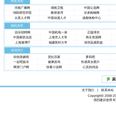
网友浏览
河南广播网
湖南卫视
中国公选网
绵阳师范学院
教师港湾
乐来购物网
太原人才网
中国动漫人才
成都体检中心
随机推荐
伯乐招聘网
中国机电一体
正版球衣
中国家纺信息
上海市人大常
再生资源网
上海激博IT
福建医科大学
深圳晶盾防盗
顶顶排行
街拍美媚馆
货比百家
萝莉吧
一起吧娱乐
健康咨询
性感美女图片
网资门户网
快看小说网
心灵的鸡汤
关于我们 |
联系本站
Copyright© 2008-2
强烈建议使用 IE6