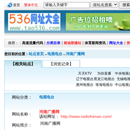
首页
繁体中文
推荐：┊
高速流量代码
┊
分类目录
┊
耐迪斯建站
┊
体育新闻资讯
┊
网址大全
┊
资
站点首页
电视电台
河南广播网
您目前的位置：
→
→
【相关站点】
【浏览记录】
天天KTV
为你直播
中央电视
辽宁电视台
黑龙江电视台
无锡电
惠州电视台
珠海电视台
中山电视
网站分类：
电视电台
河南广播网
网站名称：
该站网址：
http://www.radiohenan.com/
河南广播网
网站简介：