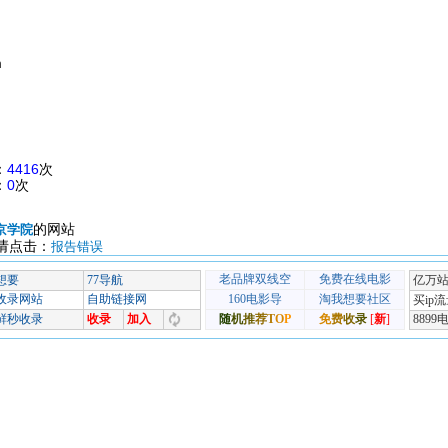
m
：
4416
次
：
0
次
的网站
京学院
请点击：
报告错误