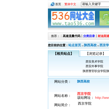
首页
繁体中文
推荐：┊
高速流量代码
┊
分类目录
┊
耐迪斯
站点首页
陕西高校
西京学
您目前的位置：
→
→
【相关站点】
【浏览记录】
西安美术学院
西安外事学院
陕西警官职业学院
网站分类：
陕西高校
西京学院
网站名称：
该站网址：
http://ww
西京学院
网站简介：