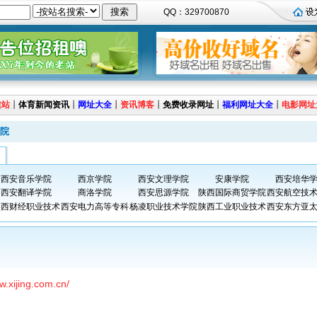
QQ：329700870
建站
┊
体育新闻资讯
┊
网址大全
┊
资讯博客
┊
免费收录网址
┊
福利网址大全
┊
电影网址
院
西安音乐学院
西京学院
西安文理学院
安康学院
西安培华
西安翻译学院
商洛学院
西安思源学院
陕西国际商贸学院
西安航空技
陕西财经职业技术
西安电力高等专科
杨凌职业技术学院
陕西工业职业技术
西安东方亚
w.xijing.com.cn/