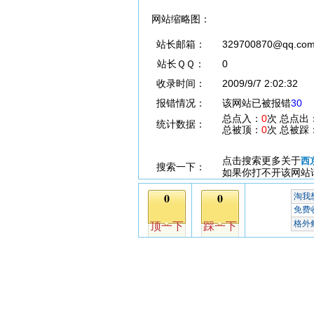
网站缩略图：
站长邮箱：
329700870@qq.co
站长ＱＱ：
0
收录时间：
2009/9/7 2:02:32
报错情况：
该网站已被报错
30
总点入：
0
次 总点出
统计数据：
总被顶：
0
次 总被踩
点击搜索更多关于
西
搜索一下：
如果你打不开该网站