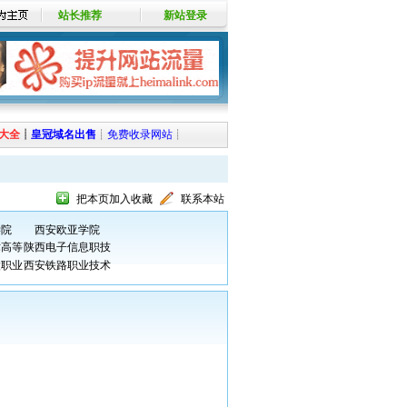
站长推荐
新站登录
大全
┊
皇冠域名出售
┊
免费收录网站
┊
把本页加入收藏
联系本站
学院
西安欧亚学院
术高等
陕西电子信息职技
太职业
西安铁路职业技术