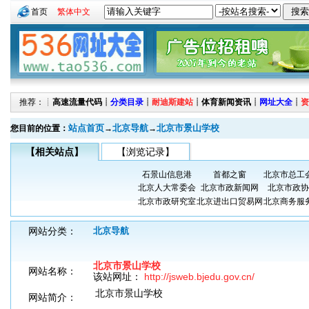
首页
繁体中文
推荐：┊
高速流量代码
┊
分类目录
┊
耐迪斯建站
┊
体育新闻资讯
┊
网址大全
┊
资
站点首页
北京导航
北京市景山学校
您目前的位置：
→
→
【相关站点】
【浏览记录】
石景山信息港
首都之窗
北京市总工
北京人大常委会
北京市政新闻网
北京市政协
北京市政研究室
北京进出口贸易网
北京商务服
网站分类：
北京导航
北京市景山学校
网站名称：
该站网址：
http://jsweb.bjedu.gov.cn/
北京市景山学校
网站简介：