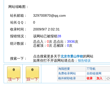
网站缩略图：
站长邮箱：
329700870@qq.com
站长ＱＱ：
0
收录时间：
2009/9/7 2:02:31
报错情况：
该网站已被报错
28
总点入：
0
次 总点出：
3936
次
统计数据：
总被顶：
0
次 总被踩：
0
次
点击搜索更多关于
的网站
北京市景山学校
搜索一下：
如果你打不开该网站请点击：
报告错误