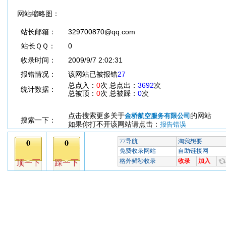
网站缩略图：
站长邮箱：
329700870@qq.com
站长ＱＱ：
0
收录时间：
2009/9/7 2:02:31
报错情况：
该网站已被报错
27
总点入：
0
次 总点出：
3692
次
统计数据：
总被顶：
0
次 总被踩：
0
次
点击搜索更多关于
的网站
金桥航空服务有限公司
搜索一下：
如果你打不开该网站请点击：
报告错误