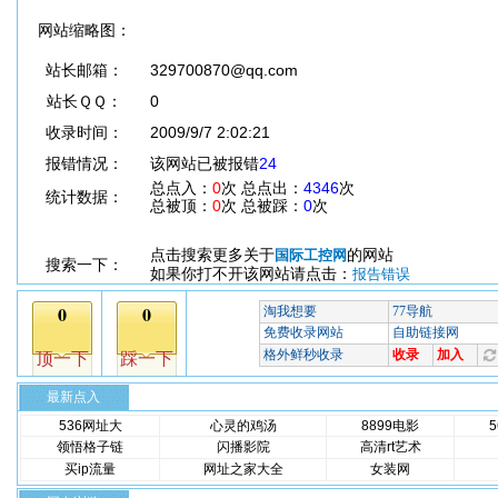
网站缩略图：
站长邮箱：
329700870@qq.com
站长ＱＱ：
0
收录时间：
2009/9/7 2:02:21
报错情况：
该网站已被报错
24
总点入：
0
次 总点出：
4346
次
统计数据：
总被顶：
0
次 总被踩：
0
次
点击搜索更多关于
的网站
国际工控网
搜索一下：
如果你打不开该网站请点击：
报告错误
最新点入
536网址大
心灵的鸡汤
8899电影
领悟格子链
闪播影院
高清rt艺术
买ip流量
网址之家大全
女装网