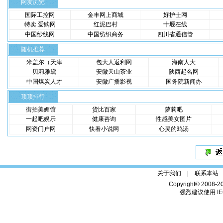
网友浏览
国际工控网
金丰网上商城
好护士网
特卖.爱购网
红泥巴村
十堰在线
中国纱线网
中国纺织商务
四川省通信管
随机推荐
米盖尔（天津
包大人返利网
海南人大
贝莉雅黛
安徽天山茶业
陕西起名网
中国煤炭人才
安徽广播影视
国务院新闻办
顶顶排行
街拍美媚馆
货比百家
萝莉吧
一起吧娱乐
健康咨询
性感美女图片
网资门户网
快看小说网
心灵的鸡汤
关于我们 |
联系本站
Copyright© 2008-2
强烈建议使用 IE6