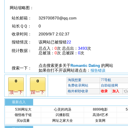
网站缩略图：
站长邮箱：
329700870@qq.com
站长ＱＱ：
0
收录时间：
2009/9/7 2:02:37
报错情况：
该网站已被报错
22
总点入：
0
次 总点出：
3493
次
统计数据：
总被顶：
0
次 总被踩：
0
次
点击搜索更多关于
的网站
Romantic Dating
搜索一下：
如果你打不开该网站请点击：
报告错误
最新点入
536网址大
心灵的鸡汤
8899电影
领悟格子链
闪播影院
高清rt艺术
买ip流量
网址之家大全
女装网