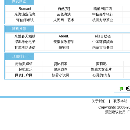
网友浏览
Romant
自然[英]
赣邮网(江西
东海渔业信息
蓝色海滨
中信嘉华银行
评估师考试
人民网—艺术
杭州方绿茶业
随机推荐
米兰春天婚纱
About.
e顺自助链
深圳雄创电子
安徽省政府采
中国环保频道
甘肃移动通信
骑宠网
内蒙古商务网
顶顶排行
街拍美媚馆
货比百家
萝莉吧
一起吧娱乐
健康咨询
性感美女图片
网资门户网
快看小说网
心灵的鸡汤
关于我们 |
联系本站
Copyright© 2008-2
强烈建议使用 IE6