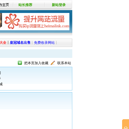
站长推荐
新站登录
大全
┊
皇冠域名出售
┊
免费收录网站
┊
把本页加入收藏
联系本站
网
券
城