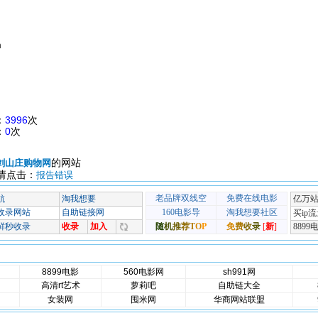
m
：
3996
次
：
0
次
的网站
剑山庄购物网
请点击：
报告错误
8899电影
560电影网
sh991网
高清rt艺术
萝莉吧
自助链大全
女装网
囤米网
华商网站联盟