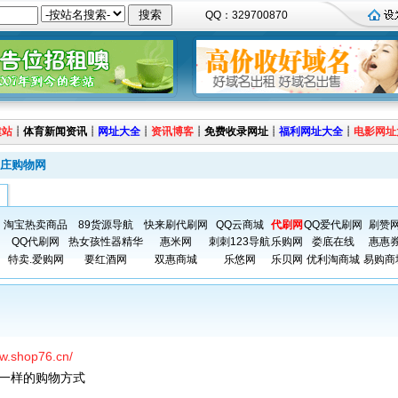
QQ：329700870
建站
┊
体育新闻资讯
┊
网址大全
┊
资讯博客
┊
免费收录网址
┊
福利网址大全
┊
电影网址
庄购物网
淘宝热卖商品
89货源导航
快来刷代刷网
QQ云商城
代刷网
QQ爱代刷网
刷赞
QQ代刷网
热女孩性器精华
惠米网
刺刺123导航
乐购网
娄底在线
惠惠
特卖.爱购网
要红酒网
双惠商城
乐悠网
乐贝网
优利淘商城
易购商
ww.shop76.cn/
一样的购物方式