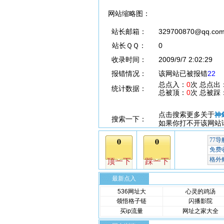
网站缩略图：
站长邮箱：
329700870@qq.co
站长ＱＱ：
0
收录时间：
2009/9/7 2:02:29
报错情况：
该网站已被报错
22
总点入：
0
次 总点出
统计数据：
总被顶：
0
次 总被踩
点击搜索更多关于
神
搜索一下：
如果你打不开该网站
最新点入
536网址大
心灵的鸡汤
领悟格子链
闪播影院
买ip流量
网址之家大全