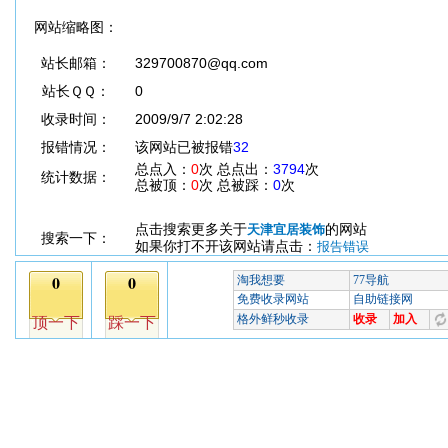
网站缩略图：
站长邮箱：
329700870@qq.com
站长ＱＱ：
0
收录时间：
2009/9/7 2:02:28
报错情况：
该网站已被报错
32
总点入：
0
次 总点出：
3794
次
统计数据：
总被顶：
0
次 总被踩：
0
次
点击搜索更多关于
的网站
天津宜居装饰
搜索一下：
如果你打不开该网站请点击：
报告错误