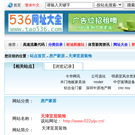
首页
繁体中文
推荐：┊
高速流量代码
┊
分类目录
┊
耐迪斯建站
┊
体育新闻资讯
┊
网址大全
┊
资
站点首页
房产家居
天津宜居装饰
您目前的位置：
→
→
【相关站点】
【浏览记录】
今华网讯
公司选址
明易堂风水世
木门地板家具涂
router
中空玻璃设备
铝合金门窗
深圳中原地产网
cnc rou
网站分类：
房产家居
天津宜居装饰
网站名称：
该站网址：
http://www.022yiju.cn/
天津宜居装饰
网站简介：