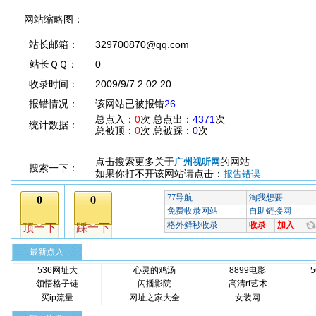
网站缩略图：
站长邮箱：
329700870@qq.com
站长ＱＱ：
0
收录时间：
2009/9/7 2:02:20
报错情况：
该网站已被报错
26
总点入：
0
次 总点出：
4371
次
统计数据：
总被顶：
0
次 总被踩：
0
次
点击搜索更多关于
的网站
广州视听网
搜索一下：
如果你打不开该网站请点击：
报告错误
最新点入
536网址大
心灵的鸡汤
8899电影
领悟格子链
闪播影院
高清rt艺术
买ip流量
网址之家大全
女装网