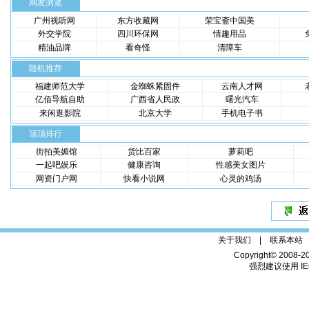
网友浏览
广州视听网
东方收藏网
荣宝斋中国美
外交学院
四川环保网
情趣用品
精油品牌
看奇怪
清障车
随机推荐
福建师范大学
金蜘蛛紧固件
云南人才网
亿佰导航自助
广西省人民政
曙光汽车
来闲逛影院
北京大学
手机电子书
顶顶排行
街拍美媚馆
货比百家
萝莉吧
一起吧娱乐
健康咨询
性感美女图片
网资门户网
快看小说网
心灵的鸡汤
关于我们 |
联系本站
Copyright© 2008-2
强烈建议使用 IE6