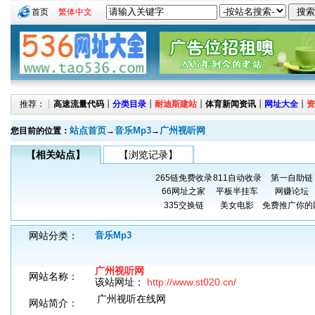
首页
繁体中文
推荐：┊
高速流量代码
┊
分类目录
┊
耐迪斯建站
┊
体育新闻资讯
┊
网址大全
┊
资
站点首页
音乐Mp3
广州视听网
您目前的位置：
→
→
【相关站点】
【浏览记录】
265链免费收录
811自动收录
第一自助链
66网址之家
平板半挂车
网赚论坛
335交换链
美女电影
免费推广你的
网站分类：
音乐Mp3
广州视听网
网站名称：
该站网址：
http://www.st020.cn/
广州视听在线网
网站简介：