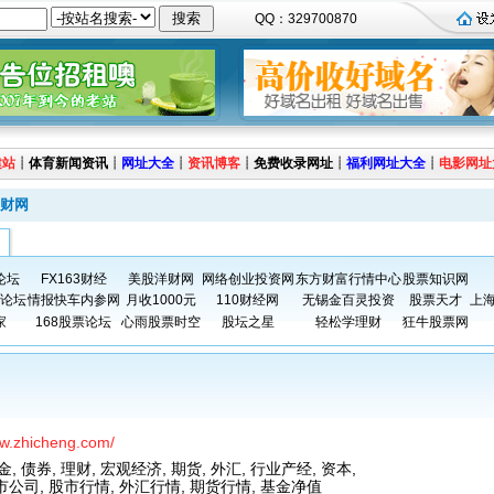
QQ：329700870
建站
┊
体育新闻资讯
┊
网址大全
┊
资讯博客
┊
免费收录网址
┊
福利网址大全
┊
电影网址
财网
论坛
FX163财经
美股洋财网
网络创业投资网
东方财富行情中心
股票知识网
论坛
情报快车内参网
月收1000元
110财经网
无锡金百灵投资
股票天才
上
家
168股票论坛
心雨股票时空
股坛之星
轻松学理财
狂牛股票网
ww.zhicheng.com/
, 债券, 理财, 宏观经济, 期货, 外汇, 行业产经, 资本,
上市公司, 股市行情, 外汇行情, 期货行情, 基金净值