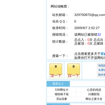
网站缩略图：
站长邮箱：
329700870@qq.co
站长ＱＱ：
0
收录时间：
2009/9/7 2:02:27
报错情况：
该网站已被报错
32
总点入：
0
次 总点出
统计数据：
总被顶：
0
次 总被踩
点击搜索更多关于
至
搜索一下：
如果你打不开该网站
最新点入
536网址大
心灵的鸡汤
领悟格子链
闪播影院
买ip流量
网址之家大全