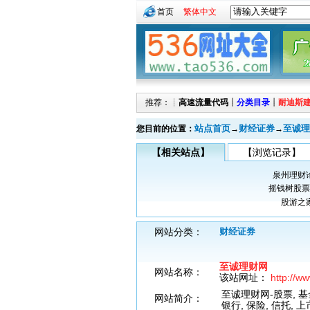
首页
繁体中文
推荐：┊
高速流量代码
┊
分类目录
┊
耐迪斯
站点首页
财经证券
至诚理
您目前的位置：
→
→
【相关站点】
【浏览记录】
泉州理财
摇钱树股票
股游之
网站分类：
财经证券
至诚理财网
网站名称：
该站网址：
http://w
至诚理财网-股票, 基金
网站简介：
银行, 保险, 信托, 