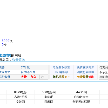
m
：
3929
次
：
0
次
的网站
诚理财网
请点击：
报告错误
8899电影
560电影网
sh991网
高清rt艺术
萝莉吧
自助链大全
女装网
囤米网
华商网站联盟