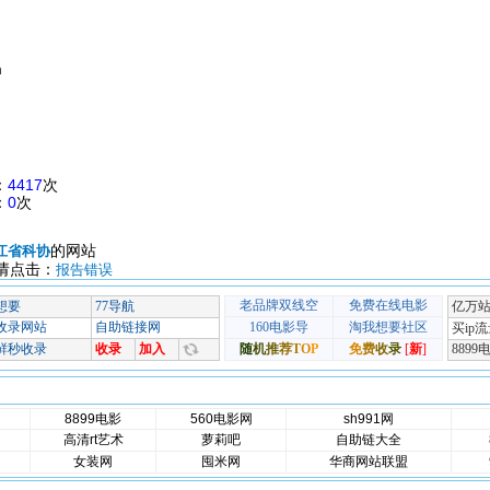
m
：
4417
次
：
0
次
的网站
江省科协
请点击：
报告错误
8899电影
560电影网
sh991网
高清rt艺术
萝莉吧
自助链大全
女装网
囤米网
华商网站联盟