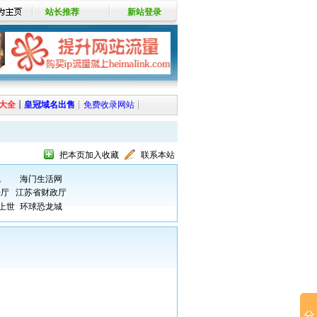
站长推荐
新站登录
大全
┊
皇冠域名出售
┊
免费收录网站
┊
把本页加入收藏
联系本站
线
海门生活网
法厅
江苏省财政厅
上世
环球恐龙城