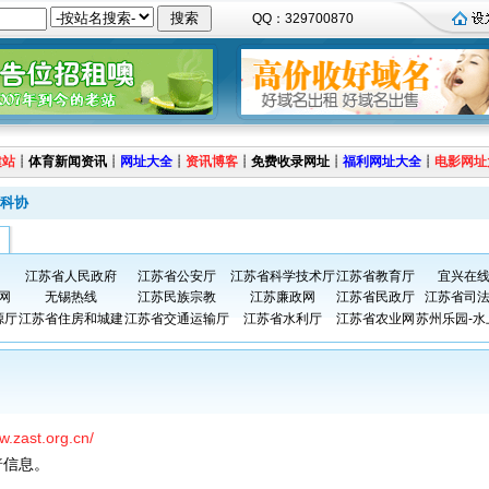
QQ：329700870
建站
┊
体育新闻资讯
┊
网址大全
┊
资讯博客
┊
免费收录网址
┊
福利网址大全
┊
电影网址
科协
江苏省人民政府
江苏省公安厅
江苏省科学技术厅
江苏省教育厅
宜兴在
网
无锡热线
江苏民族宗教
江苏廉政网
江苏省民政厅
江苏省司
源厅
江苏省住房和城建
江苏省交通运输厅
江苏省水利厅
江苏省农业网
苏州乐园-水
w.zast.org.cn/
普信息。