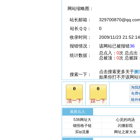
网站缩略图：
站长邮箱：
329700870@qq.co
站长ＱＱ：
0
收录时间：
2009/11/23 21:52:14
报错情况：
该网站已被报错
36
总点入：
0
次 总点出
统计数据：
总被顶：
0
次 总被踩
点击搜索更多关于
浙
搜索一下：
如果你打不开该网站
最新点入
536网址大
心灵的鸡汤
领悟格子链
闪播影院
买ip流量
网址之家大全