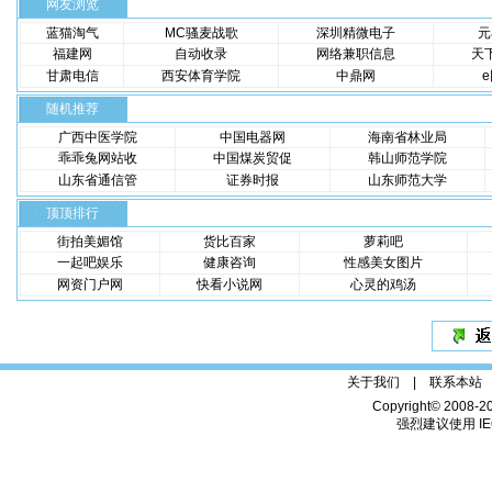
网友浏览
蓝猫淘气
MC骚麦战歌
深圳精微电子
元
福建网
自动收录
网络兼职信息
天
甘肃电信
西安体育学院
中鼎网
e
随机推荐
广西中医学院
中国电器网
海南省林业局
乖乖兔网站收
中国煤炭贸促
韩山师范学院
山东省通信管
证券时报
山东师范大学
顶顶排行
街拍美媚馆
货比百家
萝莉吧
一起吧娱乐
健康咨询
性感美女图片
网资门户网
快看小说网
心灵的鸡汤
关于我们 |
联系本站
Copyright© 2008-2
强烈建议使用 IE6