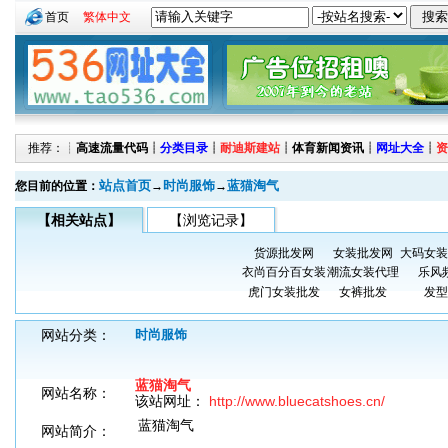
首页
繁体中文
推荐：┊
高速流量代码
┊
分类目录
┊
耐迪斯建站
┊
体育新闻资讯
┊
网址大全
┊
资
站点首页
时尚服饰
蓝猫淘气
您目前的位置：
→
→
【相关站点】
【浏览记录】
货源批发网
女装批发网
大码女装
衣尚百分百女装
潮流女装代理
乐风
虎门女装批发
女裤批发
发型
网站分类：
时尚服饰
蓝猫淘气
网站名称：
该站网址：
http://www.bluecatshoes.cn/
蓝猫淘气
网站简介：