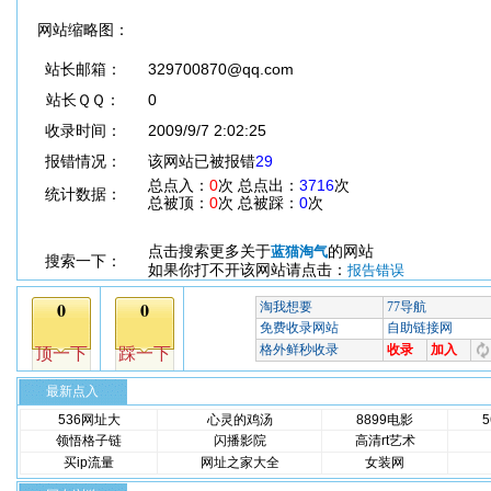
网站缩略图：
站长邮箱：
329700870@qq.com
站长ＱＱ：
0
收录时间：
2009/9/7 2:02:25
报错情况：
该网站已被报错
29
总点入：
0
次 总点出：
3716
次
统计数据：
总被顶：
0
次 总被踩：
0
次
点击搜索更多关于
的网站
蓝猫淘气
搜索一下：
如果你打不开该网站请点击：
报告错误
最新点入
536网址大
心灵的鸡汤
8899电影
领悟格子链
闪播影院
高清rt艺术
买ip流量
网址之家大全
女装网