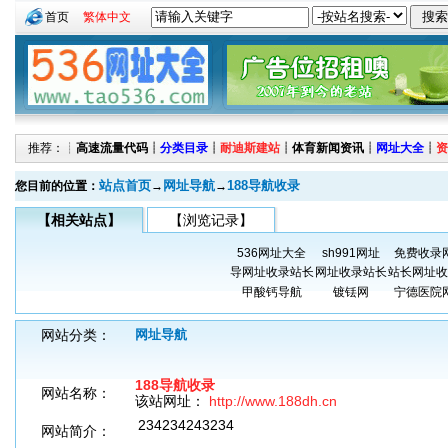
首页
繁体中文
推荐：┊
高速流量代码
┊
分类目录
┊
耐迪斯建站
┊
体育新闻资讯
┊
网址大全
┊
资
站点首页
网址导航
188导航收录
您目前的位置：
→
→
【相关站点】
【浏览记录】
536网址大全
sh991网址
免费收录
导网址收录站长
网址收录站长
站长网址收
甲酸钙导航
镀铥网
宁德医院
网站分类：
网址导航
188导航收录
网站名称：
该站网址：
http://www.188dh.cn
234234243234
网站简介：