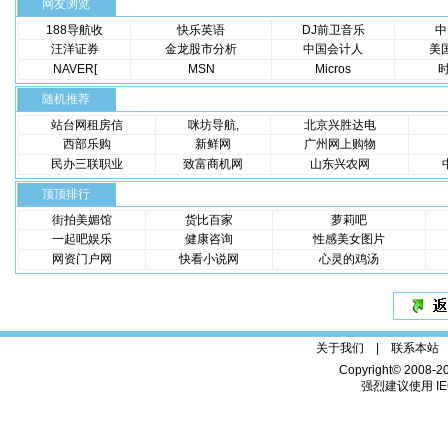
网友浏览
188导航收
快乐英语
DJ前卫音乐
中
汪洋证券
金龙股市分析
中国会计人
美
NAVER[
MSN
Micros
随机推荐
站台网租房信
咪坊导航,
北京兴胜达电
西部乐购
新鲜网
广州网上购物
民办三联职业
致富商机网
山东兴农网
顶顶排行
街拍美媚馆
货比百家
萝莉吧
一起吧娱乐
健康咨询
性感美女图片
网资门户网
快看小说网
心灵的鸡汤
关于我们 |
联系本站
Copyright© 2008-2
强烈建议使用 IE6