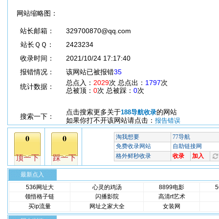
网站缩略图：
站长邮箱：
329700870@qq.com
站长ＱＱ：
2423234
收录时间：
2021/10/24 17:17:40
报错情况：
该网站已被报错
35
总点入：
2029
次 总点出：
1797
次
统计数据：
总被顶：
0
次 总被踩：
0
次
点击搜索更多关于
的网站
188导航收录
搜索一下：
如果你打不开该网站请点击：
报告错误
最新点入
536网址大
心灵的鸡汤
8899电影
领悟格子链
闪播影院
高清rt艺术
买ip流量
网址之家大全
女装网