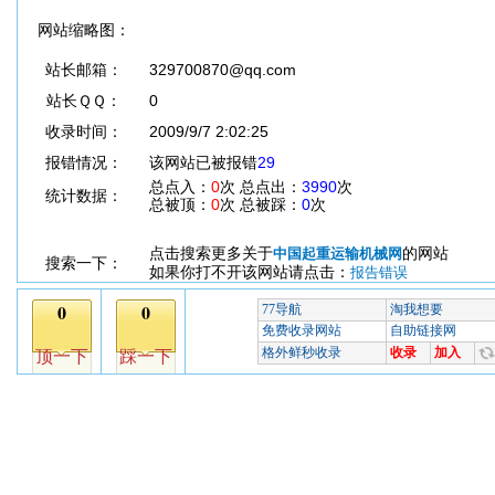
网站缩略图：
站长邮箱：
329700870@qq.com
站长ＱＱ：
0
收录时间：
2009/9/7 2:02:25
报错情况：
该网站已被报错
29
总点入：
0
次 总点出：
3990
次
统计数据：
总被顶：
0
次 总被踩：
0
次
点击搜索更多关于
的网站
中国起重运输机械网
搜索一下：
如果你打不开该网站请点击：
报告错误