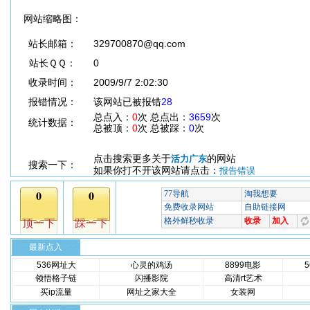
网站缩略图：
站长邮箱：
329700870@qq.com
站长ＱＱ：
0
收录时间：
2009/9/7 2:02:30
报错情况：
该网站已被报错
28
总点入：
0
次 总点出：
3659
次
统计数据：
总被顶：
0
次 总被踩：
0
次
点击搜索更多关于
的网站
活力广东
搜索一下：
如果你打不开该网站请点击：
报告错误
最新点入
536网址大
心灵的鸡汤
8899电影
领悟格子链
闪播影院
高清rt艺术
买ip流量
网址之家大全
女装网