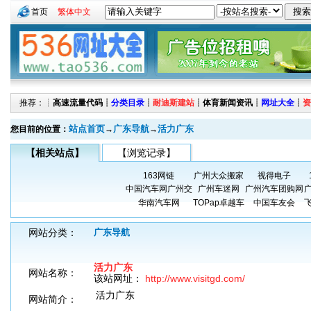
首页
繁体中文
推荐：┊
高速流量代码
┊
分类目录
┊
耐迪斯建站
┊
体育新闻资讯
┊
网址大全
┊
资
站点首页
广东导航
活力广东
您目前的位置：
→
→
【相关站点】
【浏览记录】
163网链
广州大众搬家
视得电子
中国汽车网广州交
广州车迷网
广州汽车团购网
华南汽车网
TOPap卓越车
中国车友会
网站分类：
广东导航
活力广东
网站名称：
该站网址：
http://www.visitgd.com/
活力广东
网站简介：