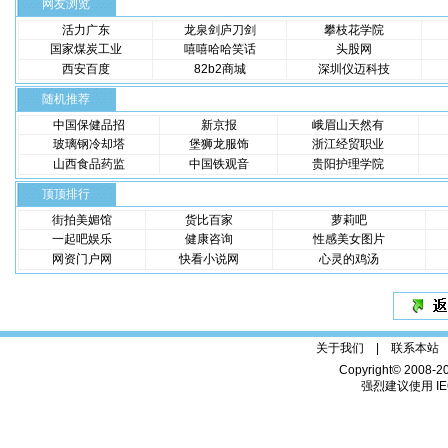
网友浏览
活力广东
龙泉剑庐刀剑
攀枝花学院
国家煤炭工业
嘻嘻哈哈笑话
头股网
西安百度
82b2商城
深圳仪迈科技
随机推荐
中国保健品招
新京报
峨眉山天然有
玻璃钢冷却塔
堡狮龙服饰
浙江经贸职业
山西食品药监
中国铁观音
贵阳护理学院
顶顶排行
街拍美媚馆
货比百家
萝莉吧
一起吧娱乐
健康咨询
性感美女图片
网资门户网
快看小说网
心灵的鸡汤
关于我们 |
联系本站
Copyright© 2008-2
强烈建议使用 IE6