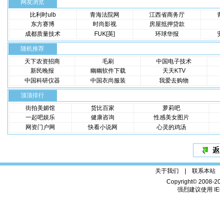
网友浏览
比利时ulb
青海法院网
江西省商务厅
东方赛博
时尚影视
房屋抵押贷款
成都质量技术
FUK[英]
环球华报
随机推荐
天下农资招商
毛刷
中国电子技术
新民晚报
幽幽软件下载
天天KTV
中国科研仪器
中国衣尚服装
我爱去购物
顶顶排行
街拍美媚馆
货比百家
萝莉吧
一起吧娱乐
健康咨询
性感美女图片
网资门户网
快看小说网
心灵的鸡汤
关于我们 |
联系本站
Copyright© 2008-2
强烈建议使用 IE6