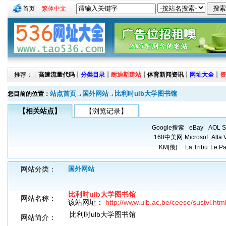
首页
繁体中文
推荐：┊
高速流量代码
┊
分类目录
┊
耐迪斯建站
┊
体育新闻资讯
┊
网址大全
┊
资
站点首页
国外网站
比利时ulb大学图书馆
您目前的位置：
→
→
【相关站点】
【浏览记录】
Google搜索
eBay
AOL S
168中美网
Microsof
Alta 
KM[俄]
La Tribu
Le Pa
网站分类：
国外网站
比利时ulb大学图书馆
网站名称：
该站网址：
http://www.ulb.ac.be/ceese/sustvl.htm
比利时ulb大学图书馆
网站简介：