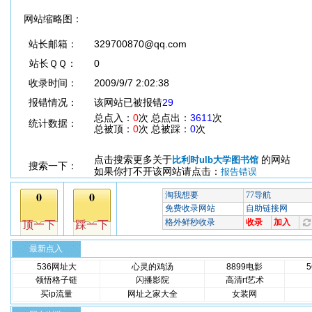
网站缩略图：
站长邮箱：
329700870@qq.com
站长ＱＱ：
0
收录时间：
2009/9/7 2:02:38
报错情况：
该网站已被报错
29
总点入：
0
次 总点出：
3611
次
统计数据：
总被顶：
0
次 总被踩：
0
次
点击搜索更多关于
的网站
比利时ulb大学图书馆
搜索一下：
如果你打不开该网站请点击：
报告错误
最新点入
536网址大
心灵的鸡汤
8899电影
领悟格子链
闪播影院
高清rt艺术
买ip流量
网址之家大全
女装网