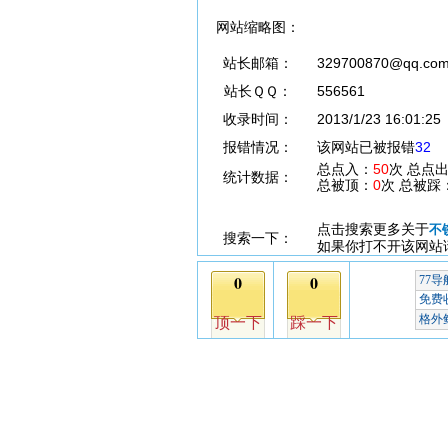
网站缩略图：
站长邮箱：
329700870@qq.co
站长ＱＱ：
556561
收录时间：
2013/1/23 16:01:25
报错情况：
该网站已被报错
32
总点入：
50
次 总点
统计数据：
总被顶：
0
次 总被踩
点击搜索更多关于
不
搜索一下：
如果你打不开该网站