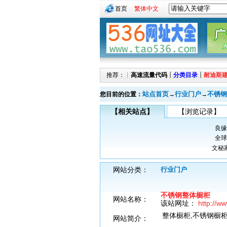
首页
繁体中文
推荐：┊
高速流量代码
┊
分类目录
┊
耐迪斯
站点首页
行业门户
不锈钢
您目前的位置：
→
→
【相关站点】
【浏览记录】
良缘
全球
文秘
网站分类：
行业门户
不锈钢整体橱柜
网站名称：
该站网址：
http://w
整体橱柜,不锈钢橱柜
网站简介：