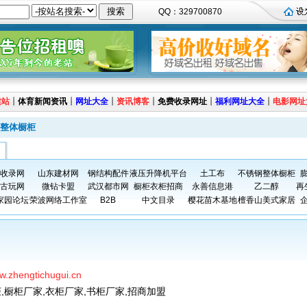
QQ：329700870
建站
┊
体育新闻资讯
┊
网址大全
┊
资讯博客
┊
免费收录网址
┊
福利网址大全
┊
电影网址
整体橱柜
收录网
山东建材网
钢结构配件
液压升降机平台
土工布
不锈钢整体橱柜
古玩网
微钻卡盟
武汉都市网
橱柜衣柜招商
永善信息港
乙二醇
再
家园论坛
荣波网络工作室
B2B
中文目录
樱花苗木基地
檀香山美式家居
ww.zhengtichugui.cn
,橱柜厂家,衣柜厂家,书柜厂家,招商加盟