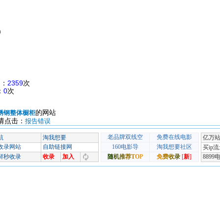
m
出：
2359
次
：
0
次
的网站
锈钢整体橱柜
请点击：
报告错误