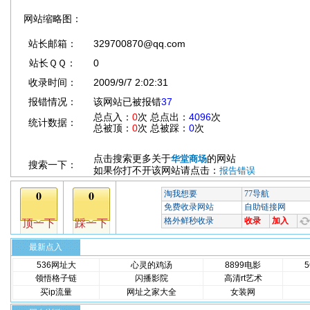
网站缩略图：
站长邮箱：
329700870@qq.com
站长ＱＱ：
0
收录时间：
2009/9/7 2:02:31
报错情况：
该网站已被报错
37
总点入：
0
次 总点出：
4096
次
统计数据：
总被顶：
0
次 总被踩：
0
次
点击搜索更多关于
的网站
华堂商场
搜索一下：
如果你打不开该网站请点击：
报告错误
最新点入
536网址大
心灵的鸡汤
8899电影
领悟格子链
闪播影院
高清rt艺术
买ip流量
网址之家大全
女装网