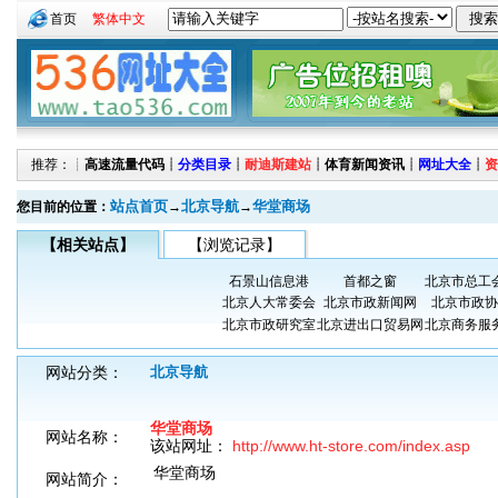
首页
繁体中文
推荐：┊
高速流量代码
┊
分类目录
┊
耐迪斯建站
┊
体育新闻资讯
┊
网址大全
┊
资
站点首页
北京导航
华堂商场
您目前的位置：
→
→
【相关站点】
【浏览记录】
石景山信息港
首都之窗
北京市总工
北京人大常委会
北京市政新闻网
北京市政协
北京市政研究室
北京进出口贸易网
北京商务服
网站分类：
北京导航
华堂商场
网站名称：
该站网址：
http://www.ht-store.com/index.asp
华堂商场
网站简介：