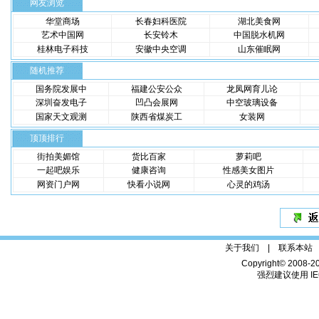
网友浏览
华堂商场
长春妇科医院
湖北美食网
艺术中国网
长安铃木
中国脱水机网
桂林电子科技
安徽中央空调
山东催眠网
随机推荐
国务院发展中
福建公安公众
龙凤网育儿论
深圳奋发电子
凹凸会展网
中空玻璃设备
国家天文观测
陕西省煤炭工
女装网
顶顶排行
街拍美媚馆
货比百家
萝莉吧
一起吧娱乐
健康咨询
性感美女图片
网资门户网
快看小说网
心灵的鸡汤
关于我们 |
联系本站
Copyright© 2008-2
强烈建议使用 IE6