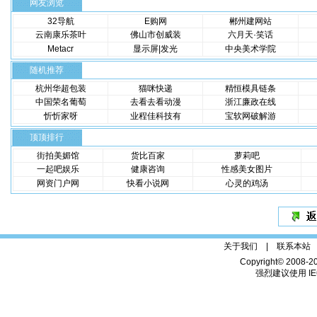
网友浏览
32导航
E购网
郴州建网站
云南康乐茶叶
佛山市创威装
六月天·笑话
Metacr
显示屏|发光
中央美术学院
随机推荐
杭州华超包装
猫咪快递
精恒模具链条
中国荣名葡萄
去看去看动漫
浙江廉政在线
忻忻家呀
业程佳科技有
宝软网破解游
顶顶排行
街拍美媚馆
货比百家
萝莉吧
一起吧娱乐
健康咨询
性感美女图片
网资门户网
快看小说网
心灵的鸡汤
关于我们 |
联系本站
Copyright© 2008-2
强烈建议使用 IE6