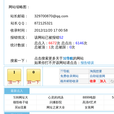
网站缩略图：
站长邮箱：
329700870@qq.com
站长ＱＱ：
872125321
收录时间：
2012/11/20 17:00:58
报错情况：
该网站已被报错
52
总点入：
6672
次 总点出：
6146
次
统计数据：
总被顶：
1
次 总被踩：
0
次
点击搜索更多关于
的网站
32导航
搜索一下：
如果你打不开该网站请点击：
报告错误
最新点入
536网址大
心灵的鸡汤
8899电影
领悟格子链
闪播影院
高清rt艺术
买ip流量
网址之家大全
女装网