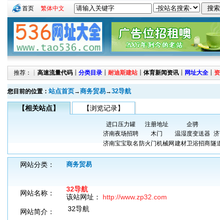
首页
繁体中文
推荐：┊
高速流量代码
┊
分类目录
┊
耐迪斯建站
┊
体育新闻资讯
┊
网址大全
┊
资
站点首页
商务贸易
32导航
您目前的位置：
→
→
【相关站点】
【浏览记录】
进口压力罐
注册地址
企骋
济南夜场招聘
木门
温湿度变送器
济
济南宝宝取名
防火门机械网
建材卫浴招商
隧
网站分类：
商务贸易
32导航
网站名称：
该站网址：
http://www.zp32.com
32导航
网站简介：