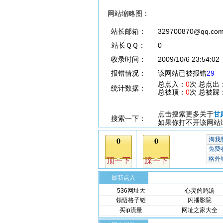
网站缩略图：
站长邮箱：
329700870@qq.co
站长ＱＱ：
0
收录时间：
2009/10/6 23:54:02
报错情况：
该网站已被报错
29
总点入：
0
次 总点出
统计数据：
总被顶：
0
次 总被踩
点击搜索更多关于
甘
搜索一下：
如果你打不开该网站
最新点入
536网址大
心灵的鸡汤
领悟格子链
闪播影院
买ip流量
网址之家大全