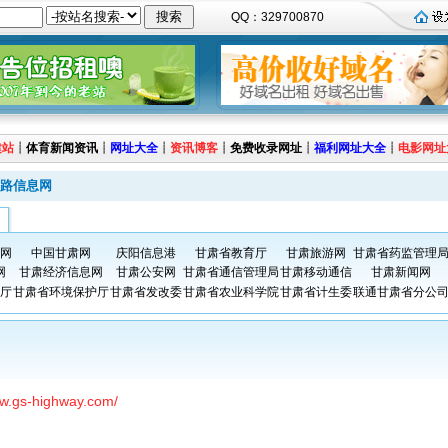
QQ：329700870
建站
┊
体育新闻资讯
┊
网址大全
┊
资讯博客
┊
免费收录网址
┊
福利网址大全
┊
电影网址
路信息网
网
中国甘肃网
庆阳信息港
甘肃省教育厅
甘肃旅游网
甘肃省药监管理
网
甘肃经济信息网
甘肃公安网
甘肃省通信管理局
甘肃移动通信
甘肃新闻网
厅
甘肃省环境保护厅
甘肃省发改委
甘肃省农业科学院
甘肃省计生委
联通甘肃省分公
ww.gs-highway.com/