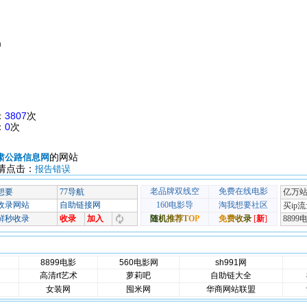
m
：
3807
次
：
0
次
的网站
肃公路信息网
请点击：
报告错误
8899电影
560电影网
sh991网
高清rt艺术
萝莉吧
自助链大全
女装网
囤米网
华商网站联盟