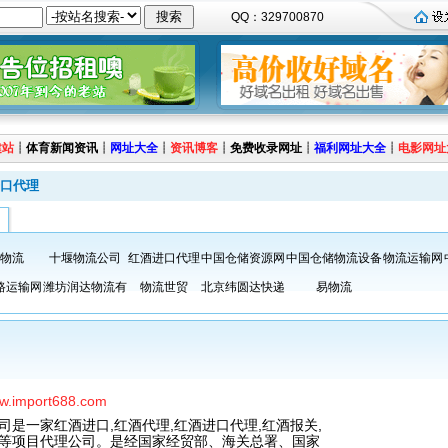
QQ：329700870
建站
┊
体育新闻资讯
┊
网址大全
┊
资讯博客
┊
免费收录网址
┊
福利网址大全
┊
电影网址
口代理
物流
十堰物流公司
红酒进口代理
中国仓储资源网
中国仓储物流设备
物流运输网
路运输网
潍坊润达物流有
物流世贸
北京纬圆达快递
易物流
ww.import688.com
司是一家红酒进口,红酒代理,红酒进口代理,红酒报关,
等项目代理公司。是经国家经贸部、海关总署、国家