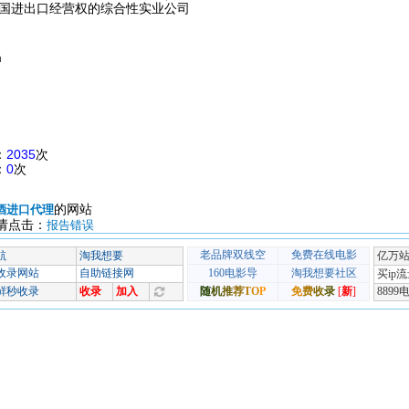
国进出口经营权的综合性实业公司
m
：
2035
次
：
0
次
的网站
酒进口代理
请点击：
报告错误