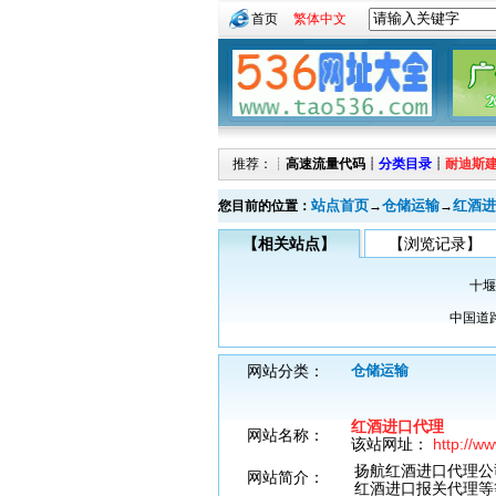
首页
繁体中文
推荐：┊
高速流量代码
┊
分类目录
┊
耐迪斯
站点首页
仓储运输
红酒进
您目前的位置：
→
→
【相关站点】
【浏览记录】
十堰
中国道
网站分类：
仓储运输
红酒进口代理
网站名称：
该站网址：
http://w
扬航红酒进口代理公
网站简介：
红酒进口报关代理等