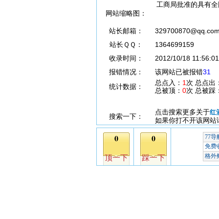
工商局批准的具有全
网站缩略图：
站长邮箱：
329700870@qq.co
站长ＱＱ：
1364699159
收录时间：
2012/10/18 11:56:01
报错情况：
该网站已被报错
31
总点入：
1
次 总点出
统计数据：
总被顶：
0
次 总被踩
点击搜索更多关于
红
搜索一下：
如果你打不开该网站