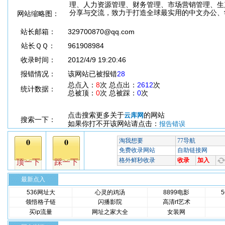
理、人力资源管理、财务管理、市场营销管理、生
分享与交流，致力于打造全球最实用的中文办公、
网站缩略图：
站长邮箱：
329700870@qq.com
站长ＱＱ：
961908984
收录时间：
2012/4/9 19:20:46
报错情况：
该网站已被报错
28
总点入：
8
次 总点出：
2612
次
统计数据：
总被顶：
0
次 总被踩：
0
次
点击搜索更多关于
的网站
云库网
搜索一下：
如果你打不开该网站请点击：
报告错误
最新点入
536网址大
心灵的鸡汤
8899电影
领悟格子链
闪播影院
高清rt艺术
买ip流量
网址之家大全
女装网