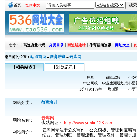
首页
繁体中文
推荐：┊
高速流量代码
┊
分类目录
┊
耐迪斯建站
┊
体育新闻资讯
┊
网址大全
┊
资
站点首页
教育培训
云库网
您目前的位置：
→
→
【相关站点】
【浏览记录】
原画
锦隆驾校
小吃
中公网校
职业生涯规划
成都星
1分狂读1万字
培训通
小学
网站分类：
教育培训
云库网
网站名称：
该站网址：
http://www.yunku123.com
云库网专注于公文写作、公文模板、管理制度编写
网站简介：
纪要、管理制度、管理流程、管理表格、管理手册