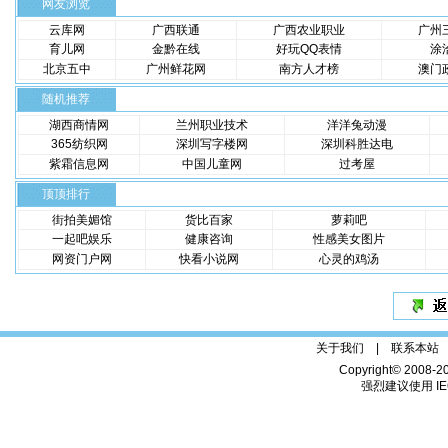
网友浏览
云库网
广西联通
广西农业职业
广州
育儿网
金黔在线
好玩QQ表情
涂
北京五中
广州鲜花网
南方人才榜
澳门
随机推荐
湖西商情网
兰州职业技术
洋洋兔动漫
365纺织网
深圳写字楼网
深圳科胜达电
紫霜信息网
中国儿童网
过考屋
顶顶排行
街拍美媚馆
货比百家
萝莉吧
一起吧娱乐
健康咨询
性感美女图片
网资门户网
快看小说网
心灵的鸡汤
关于我们 |
联系本站
Copyright© 2008-2
强烈建议使用 IE6