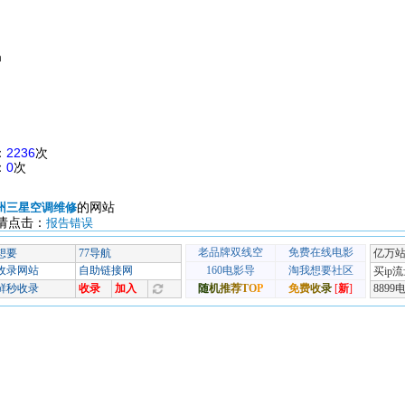
m
：
2236
次
：
0
次
的网站
州三星空调维修
请点击：
报告错误