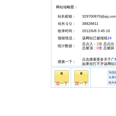
网站缩略图：
站长邮箱：
329700870@qq.co
站长ＱＱ：
38828811
收录时间：
2012/6/8 3:45:10
报错情况：
该网站已被报错
24
总点入：
2
次 总点出
统计数据：
总被顶：
0
次 总被踩
点击搜索更多关于
广
搜索一下：
如果你打不开该网站