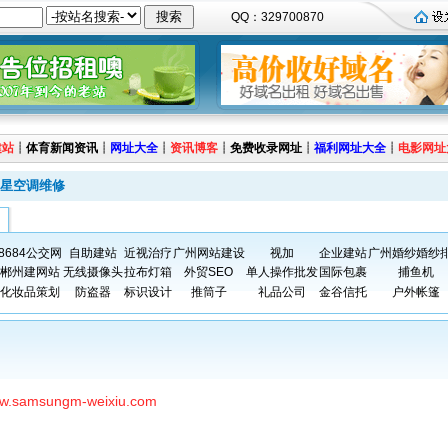
QQ：329700870
建站
┊
体育新闻资讯
┊
网址大全
┊
资讯博客
┊
免费收录网址
┊
福利网址大全
┊
电影网址
星空调维修
8684公交网
自助建站
近视治疗
广州网站建设
视加
企业建站
广州婚纱婚纱
郴州建网站
无线摄像头
拉布灯箱
外贸SEO
单人操作批发
国际包裹
捕鱼机
化妆品策划
防盗器
标识设计
推筒子
礼品公司
金谷信托
户外帐篷
www.samsungm-weixiu.com