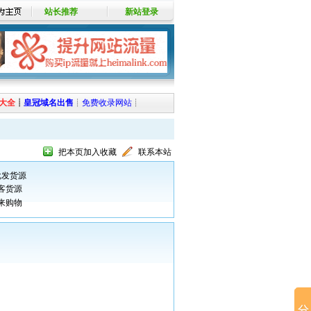
站长推荐
新站登录
大全
┊
皇冠域名出售
┊
免费收录网站
┊
把本页加入收藏
联系本站
批发货源
客货源
来购物