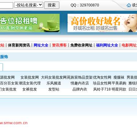
QQ：329700870
建站
┊
体育新闻资讯
┊
网址大全
┊
资讯博客
┊
免费收录网址
┊
福利网址大全
┊
电影网址
服饰
源批发网
女装批发网
大码女装批发网
苑旌宸饰品货架
优淘女性网
瘦腿袜
男装
百分百女装
潮流女装代理
乐风频道
情趣内衣店
珍品女性网
平美易购
雅锐
门女装批发
女裤批发
发型站
品牌内衣
风铃子718
明星同款
日日
ww.smw.com.cn