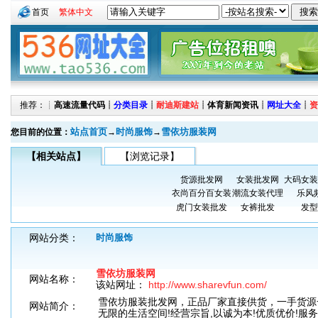
首页
繁体中文
推荐：┊
高速流量代码
┊
分类目录
┊
耐迪斯建站
┊
体育新闻资讯
┊
网址大全
┊
资
站点首页
时尚服饰
雪依坊服装网
您目前的位置：
→
→
【相关站点】
【浏览记录】
货源批发网
女装批发网
大码女装
衣尚百分百女装
潮流女装代理
乐风
虎门女装批发
女裤批发
发型
网站分类：
时尚服饰
雪依坊服装网
网站名称：
该站网址：
http://www.sharevfun.com/
雪依坊服装批发网，正品厂家直接供货，一手货源
网站简介：
无限的生活空间!经营宗旨,以诚为本!优质优价!服务