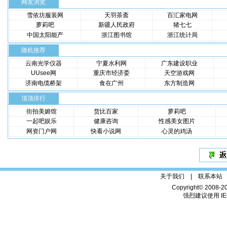
网友浏览
雪依坊服装网
天羽茶斋
百汇家电网
萝莉吧
新疆人民政府
猪七七
中国太阳能产
浙江图书馆
浙江统计局
随机推荐
云南光学仪器
宁夏水利网
广东建设职业
UUsee网
重庆市经济委
天空游戏网
济南电缆桥架
食在广州
东方制造网
顶顶排行
街拍美媚馆
货比百家
萝莉吧
一起吧娱乐
健康咨询
性感美女图片
网资门户网
快看小说网
心灵的鸡汤
关于我们 |
联系本站
Copyright© 2008-2
强烈建议使用 IE6