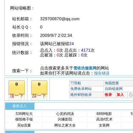
网站缩略图：
站长邮箱：
329700870@qq.com
站长ＱＱ：
0
收录时间：
2009/9/7 2:02:34
报错情况：
该网站已被报错
24
总点入：
0
次 总点出：
4171
次
统计数据：
总被顶：
0
次 总被踩：
0
次
点击搜索更多关于
的网站
雪依坊服装网
搜索一下：
如果你打不开该网站请点击：
报告错误
最新点入
536网址大
心灵的鸡汤
8899电影
领悟格子链
闪播影院
高清rt艺术
买ip流量
网址之家大全
女装网