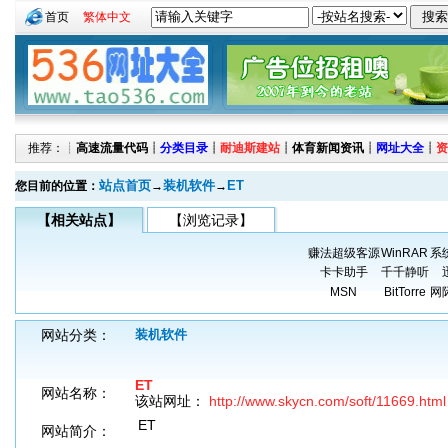
首页
繁体中文
推荐：┊
高速流量代码
┊
分类目录
┊
耐迪斯建站
┊
体育新闻资讯
┊
网址大全
┊
资
站点首页
装机软件
ET
您目前的位置：
→
→
【相关站点】
【浏览记录】
赚法超级客源
WinRAR
系
卡卡助手
千千静听
MSN
BitTorre
网
网站分类：
装机软件
ET
网站名称：
该站网址：
http://www.skycn.com/soft/11669.html
ET
网站简介：