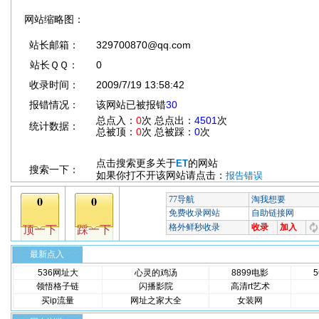
网站缩略图：
站长邮箱：
329700870@qq.com
站长ＱＱ：
0
收录时间：
2009/7/19 13:58:42
报错情况：
该网站已被报错
30
总点入：
0
次 总点出：
4501
次
统计数据：
总被顶：
0
次 总被踩：
0
次
点击搜索更多关于
的网站
ET
搜索一下：
如果你打不开该网站请点击：
报告错误
最新点入
536网址大
心灵的鸡汤
8899电影
领悟格子链
闪播影院
高清rt艺术
买ip流量
网址之家大全
女装网