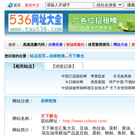
首页
繁体中文
推荐：┊
高速流量代码
┊
分类目录
┊
耐迪斯建站
┊
体育新闻资讯
┊
网址大全
┊
资
站点首页
农林牧渔
天下粮仓
您目前的位置：
→
→
【相关站点】
【浏览记录】
中国兰花报价网
苹果批发
长毛兔养殖
今日猪价网
兽医家园
特产中国-宁德
中国保健养猪网
德宝在线水产
天下农资招商网
网站分类：
农林牧渔
天下粮仓
网站名称：
该站网址：
http://www.cofeed.com/
天下粮仓汇集大豆、豆油、色拉油、菜籽、菜油、
网站简介：
花生油等粮油产品及豆粕、菜粕、棉粕、鱼粉、氨