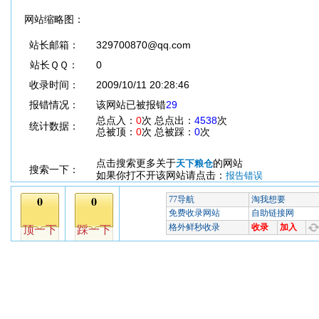
网站缩略图：
站长邮箱：
329700870@qq.com
站长ＱＱ：
0
收录时间：
2009/10/11 20:28:46
报错情况：
该网站已被报错
29
总点入：
0
次 总点出：
4538
次
统计数据：
总被顶：
0
次 总被踩：
0
次
点击搜索更多关于
的网站
天下粮仓
搜索一下：
如果你打不开该网站请点击：
报告错误