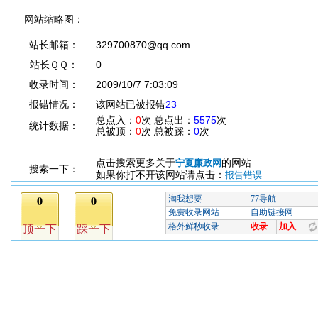
网站缩略图：
站长邮箱：
329700870@qq.com
站长ＱＱ：
0
收录时间：
2009/10/7 7:03:09
报错情况：
该网站已被报错
23
总点入：
0
次 总点出：
5575
次
统计数据：
总被顶：
0
次 总被踩：
0
次
点击搜索更多关于
的网站
宁夏廉政网
搜索一下：
如果你打不开该网站请点击：
报告错误