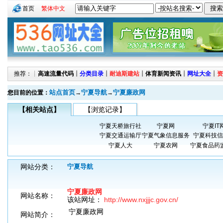
首页
繁体中文
推荐：┊
高速流量代码
┊
分类目录
┊
耐迪斯建站
┊
体育新闻资讯
┊
网址大全
┊
资
站点首页
宁夏导航
宁夏廉政网
您目前的位置：
→
→
【相关站点】
【浏览记录】
宁夏天桥旅行社
宁夏网
宁夏IT
宁夏交通运输厅
宁夏气象信息服务
宁夏科技信
宁夏人大
宁夏农网
宁夏食品药
网站分类：
宁夏导航
宁夏廉政网
网站名称：
该站网址：
http://www.nxjjjc.gov.cn/
宁夏廉政网
网站简介：