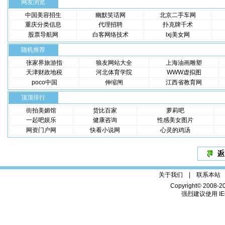
网友浏览
中国美容招生
幽默笑话网
北京二手车网
重庆分类信息
代理招聘
扑克牌千术
股票导航网
白客网络技术
lxj美女网
随机推荐
张家界旅游指
狼友网站大全
上海油画雕塑
天津财政地税
河北体育学院
WWW虚拟图
poco中国
伸缩闸
江西省教育网
顶顶排行
街拍美媚馆
货比百家
萝莉吧
一起吧娱乐
健康咨询
性感美女图片
网资门户网
快看小说网
心灵的鸡汤
关于我们 |
联系本站
Copyright© 2008-2
强烈建议使用 IE6