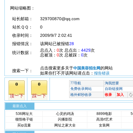
网站缩略图：
站长邮箱：
329700870@qq.com
站长ＱＱ：
0
收录时间：
2009/9/7 2:02:41
报错情况：
该网站已被报错
28
总点入：
0
次 总点出：
4429
次
统计数据：
总被顶：
0
次 总被踩：
0
次
点击搜索更多关于
的网站
中国美容招生网
搜索一下：
如果你打不开该网站请点击：
报告错误
最新点入
536网址大
心灵的鸡汤
8899电影
领悟格子链
闪播影院
高清rt艺术
买ip流量
网址之家大全
女装网