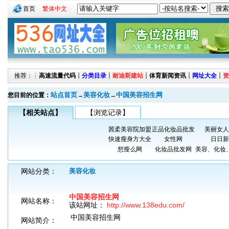
首页
繁体中文
推荐：┊
高速流量代码
┊
分类目录
┊
耐迪斯建站
┊
体育新闻资讯
┊
网址大全
┊
资
站点首页
美容化妆
中国美容招生网
您目前的位置：
→
→
【相关站点】
【浏览记录】
茜柔美容院加盟
正品化妆品批发
美丽女人
快速瘦身方大全
女性网
日日新
想瘦么网
化妆品批发网
美容、化妆
网站分类：
美容化妆
中国美容招生网
网站名称：
该站网址：
http://www.138edu.com/
中国美容招生网
网站简介：