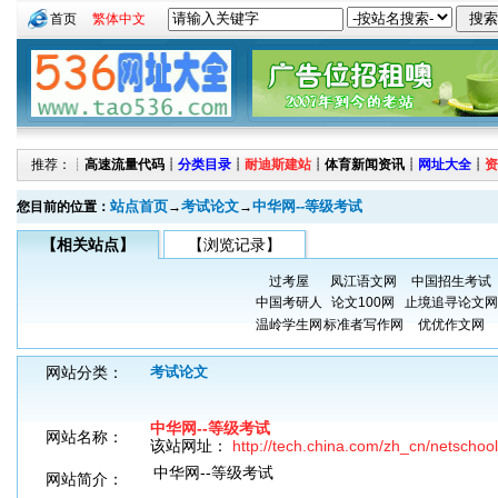
首页
繁体中文
推荐：┊
高速流量代码
┊
分类目录
┊
耐迪斯建站
┊
体育新闻资讯
┊
网址大全
┊
资
站点首页
考试论文
中华网--等级考试
您目前的位置：
→
→
【相关站点】
【浏览记录】
过考屋
凤江语文网
中国招生考试
中国考研人
论文100网
止境追寻论文网
温岭学生网
标准者写作网
优优作文网
网站分类：
考试论文
中华网--等级考试
网站名称：
该站网址：
http://tech.china.com/zh_cn/netschoo
中华网--等级考试
网站简介：