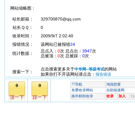
网站缩略图：
站长邮箱：
329700870@qq.com
站长ＱＱ：
0
收录时间：
2009/9/7 2:02:40
报错情况：
该网站已被报错
24
总点入：
0
次 总点出：
3947
次
统计数据：
总被顶：
0
次 总被踩：
0
次
点击搜索更多关于
的网站
中华网--等级考试
搜索一下：
如果你打不开该网站请点击：
报告错误