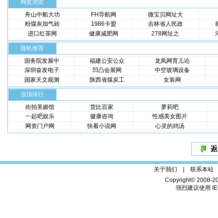
网友浏览
舟山中船大功
FH导航网
微宝贝网址大
粉煤灰加气砖
1986卡盟
吉林省人民政
进口红茶网
健康减肥网
278网址之
随机推荐
国务院发展中
福建公安公众
龙凤网育儿论
深圳奋发电子
凹凸会展网
中空玻璃设备
国家天文观测
陕西省煤炭工
女装网
顶顶排行
街拍美媚馆
货比百家
萝莉吧
一起吧娱乐
健康咨询
性感美女图片
网资门户网
快看小说网
心灵的鸡汤
关于我们 |
联系本站
Copyright© 2008-2
强烈建议使用 IE6