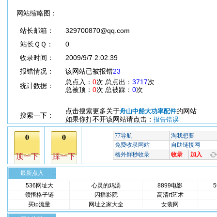
网站缩略图：
站长邮箱：
329700870@qq.com
站长ＱＱ：
0
收录时间：
2009/9/7 2:02:39
报错情况：
该网站已被报错
23
总点入：
0
次 总点出：
3717
次
统计数据：
总被顶：
0
次 总被踩：
0
次
点击搜索更多关于
的网站
舟山中船大功率配件
搜索一下：
如果你打不开该网站请点击：
报告错误
最新点入
536网址大
心灵的鸡汤
8899电影
领悟格子链
闪播影院
高清rt艺术
买ip流量
网址之家大全
女装网