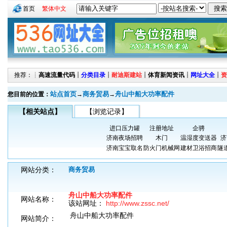
首页
繁体中文
推荐：┊
高速流量代码
┊
分类目录
┊
耐迪斯建站
┊
体育新闻资讯
┊
网址大全
┊
资
站点首页
商务贸易
舟山中船大功率配件
您目前的位置：
→
→
【相关站点】
【浏览记录】
进口压力罐
注册地址
企骋
济南夜场招聘
木门
温湿度变送器
济
济南宝宝取名
防火门机械网
建材卫浴招商
隧
网站分类：
商务贸易
舟山中船大功率配件
网站名称：
该站网址：
http://www.zssc.net/
舟山中船大功率配件
网站简介：