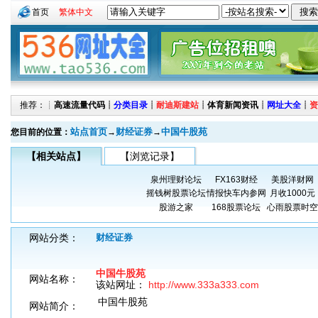
首页
繁体中文
推荐：┊
高速流量代码
┊
分类目录
┊
耐迪斯建站
┊
体育新闻资讯
┊
网址大全
┊
资
站点首页
财经证券
中国牛股苑
您目前的位置：
→
→
【相关站点】
【浏览记录】
泉州理财论坛
FX163财经
美股洋财网
摇钱树股票论坛
情报快车内参网
月收1000元
股游之家
168股票论坛
心雨股票时空
网站分类：
财经证券
中国牛股苑
网站名称：
该站网址：
http://www.333a333.com
中国牛股苑
网站简介：