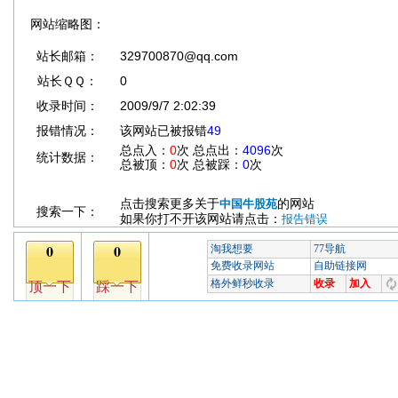
网站缩略图：
站长邮箱：
329700870@qq.com
站长ＱＱ：
0
收录时间：
2009/9/7 2:02:39
报错情况：
该网站已被报错
49
总点入：
0
次 总点出：
4096
次
统计数据：
总被顶：
0
次 总被踩：
0
次
点击搜索更多关于
的网站
中国牛股苑
搜索一下：
如果你打不开该网站请点击：
报告错误