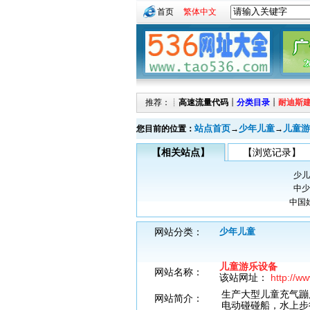
首页
繁体中文
推荐：┊
高速流量代码
┊
分类目录
┊
耐迪斯
站点首页
少年儿童
儿童游
您目前的位置：
→
→
【相关站点】
【浏览记录】
少儿
中少
中国
网站分类：
少年儿童
儿童游乐设备
网站名称：
该站网址：
http://w
生产大型儿童充气蹦
网站简介：
电动碰碰船，水上步