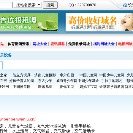
QQ：329700870
建站
┊
体育新闻资讯
┊
网址大全
┊
资讯博客
┊
免费收录网址
┊
福利网址大全
┊
电影网址
乐设备
之家
智立方玩具
济南儿童摄影
摩尔庄园
中国儿童网
中国少年儿童网
少
在线
好孩子育儿论坛
东方少年
威海青少年网
中国少年基金
手拉手地球村
彩
娃娃网
中国神童网
腾讯儿童
爱你宝贝
妈妈宝宝网
金苹果学前教育
新浪
ww.benbenwanju.cn/
床，儿童充气城堡，充气水池游泳池，儿童手摇船，
行球，水上滚筒，充气攀岩，充气滑梯，充气活动卡