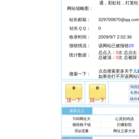
通，彩虹柱，灯笼柱
网站缩略图：
站长邮箱：
329700870@qq.co
站长ＱＱ：
0
收录时间：
2009/9/7 2:02:36
报错情况：
该网站已被报错
29
总点入：
0
次 总点出
统计数据：
总被顶：
0
次 总被踩
点击搜索更多关于
儿
搜索一下：
如果你打不开该网站
最新点入
536网址大
心灵的鸡汤
领悟格子链
闪播影院
买ip流量
网址之家大全