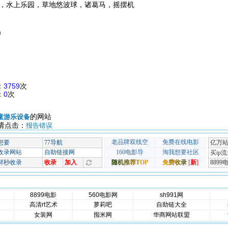
，水上乐园，草地悠波球，诸葛马，摇摆机
m
：
3759
次
：
0
次
的网站
童游乐设备
请点击：
报告错误
8899电影
560电影网
sh991网
高清rt艺术
萝莉吧
自助链大全
女装网
囤米网
华商网站联盟