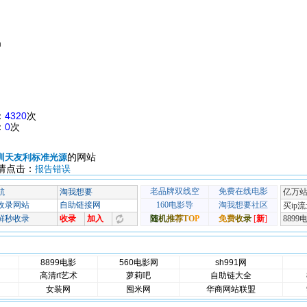
m
：
4320
次
：
0
次
的网站
圳天友利标准光源
请点击：
报告错误
8899电影
560电影网
sh991网
高清rt艺术
萝莉吧
自助链大全
女装网
囤米网
华商网站联盟