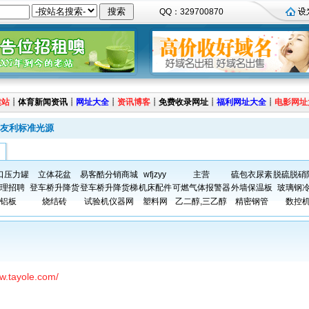
QQ：329700870
建站
┊
体育新闻资讯
┊
网址大全
┊
资讯博客
┊
免费收录网址
┊
福利网址大全
┊
电影网址
友利标准光源
口压力罐
立体花盆
易客酷分销商城
wfjzyy
主营
硫包衣尿素
脱硫脱硝
理招聘
登车桥升降货
登车桥升降货梯
机床配件
可燃气体报警器
外墙保温板
玻璃钢
铝板
烧结砖
试验机仪器网
塑料网
乙二醇,三乙醇
精密钢管
数控
ww.tayole.com/