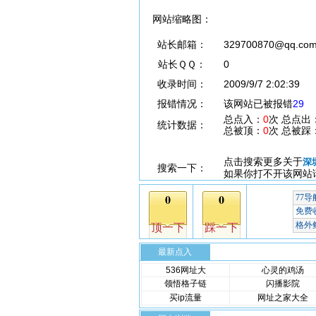
网站缩略图：
站长邮箱：
329700870@qq.co
站长ＱＱ：
0
收录时间：
2009/9/7 2:02:39
报错情况：
该网站已被报错
29
总点入：
0
次 总点出
统计数据：
总被顶：
0
次 总被踩
点击搜索更多关于
深
搜索一下：
如果你打不开该网站
最新点入
536网址大
心灵的鸡汤
领悟格子链
闪播影院
买ip流量
网址之家大全