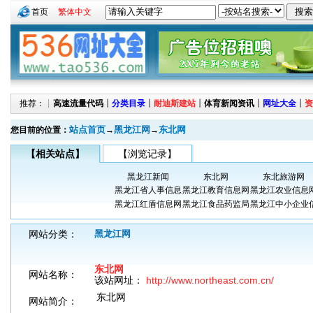
首页
繁体中文
推荐：┊
高速流量代码
┊
分类目录
┊
耐迪斯建站
┊
体育新闻资讯
┊
网址大全
┊
资
站点首页
黑龙江网
东北网
您目前的位置：
→
→
【相关站点】
【浏览记录】
黑龙江新闻
东北网
东北旅游网
黑龙江省人事信息
黑龙江教育信息网
黑龙江农业信息
黑龙江红盾信息网
黑龙江食品药监局
黑龙江中小企业
网站分类：
黑龙江网
东北网
网站名称：
该站网址：
http://www.northeast.com.cn/
东北网
网站简介：