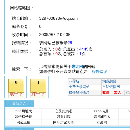
网站缩略图：
站长邮箱：
329700870@qq.com
站长ＱＱ：
0
收录时间：
2009/9/7 2:02:35
报错情况：
该网站已被报错
29
总点入：
0
次 总点出：
4449
次
统计数据：
总被顶：
0
次 总被踩：
1
次
点击搜索更多关于
的网站
东北网
搜索一下：
如果你打不开该网站请点击：
报告错误
最新点入
536网址大
心灵的鸡汤
8899电影
领悟格子链
闪播影院
高清rt艺术
买ip流量
网址之家大全
女装网