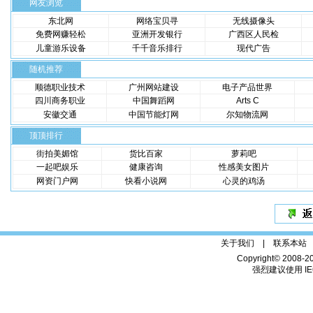
网友浏览
东北网
网络宝贝寻
无线摄像头
免费网赚轻松
亚洲开发银行
广西区人民检
儿童游乐设备
千千音乐排行
现代广告
随机推荐
顺德职业技术
广州网站建设
电子产品世界
四川商务职业
中国舞蹈网
Arts C
安徽交通
中国节能灯网
尔知物流网
顶顶排行
街拍美媚馆
货比百家
萝莉吧
一起吧娱乐
健康咨询
性感美女图片
网资门户网
快看小说网
心灵的鸡汤
关于我们 |
联系本站
Copyright© 2008-2
强烈建议使用 IE6