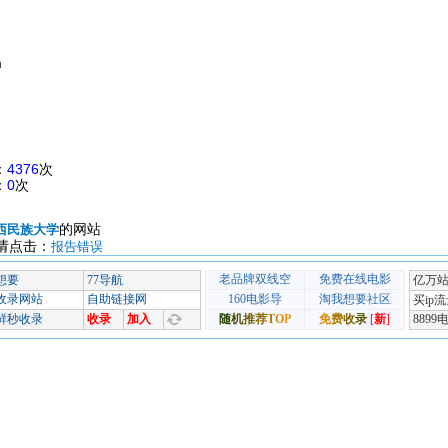
m
：
4376
次
：
0
次
的网站
西民族大学
请点击：
报告错误