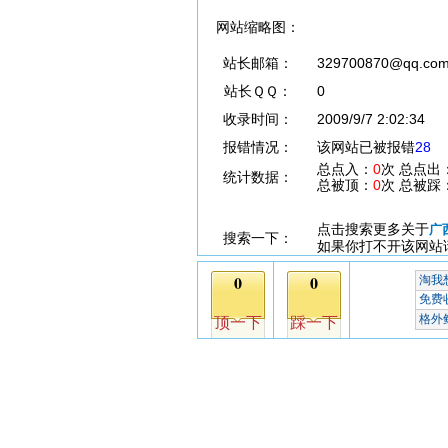
网站缩略图：
站长邮箱：
329700870@qq.co
站长ＱＱ：
0
收录时间：
2009/9/7 2:02:34
报错情况：
该网站已被报错
28
总点入：
0
次 总点出
统计数据：
总被顶：
0
次 总被踩
点击搜索更多关于
广
搜索一下：
如果你打不开该网站