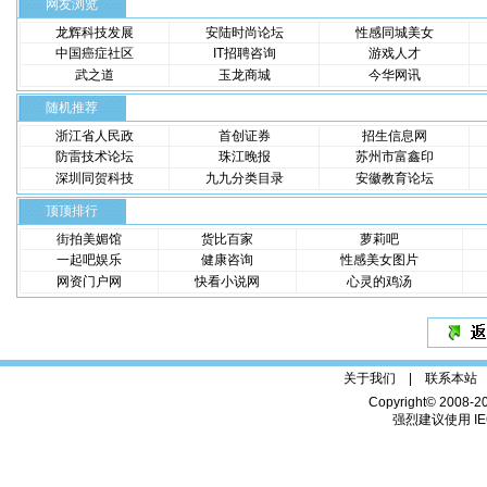
网友浏览
龙辉科技发展
安陆时尚论坛
性感同城美女
中国癌症社区
IT招聘咨询
游戏人才
武之道
玉龙商城
今华网讯
随机推荐
浙江省人民政
首创证券
招生信息网
防雷技术论坛
珠江晚报
苏州市富鑫印
深圳同贺科技
九九分类目录
安徽教育论坛
顶顶排行
街拍美媚馆
货比百家
萝莉吧
一起吧娱乐
健康咨询
性感美女图片
网资门户网
快看小说网
心灵的鸡汤
关于我们 |
联系本站
Copyright© 2008-2
强烈建议使用 IE6