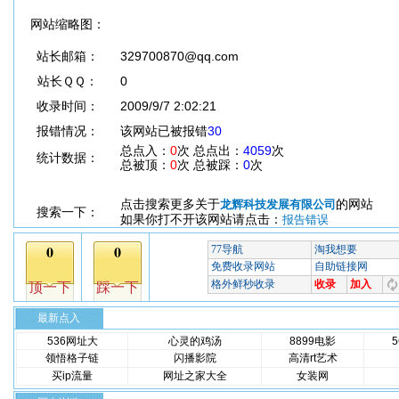
网站缩略图：
站长邮箱：
329700870@qq.com
站长ＱＱ：
0
收录时间：
2009/9/7 2:02:21
报错情况：
该网站已被报错
30
总点入：
0
次 总点出：
4059
次
统计数据：
总被顶：
0
次 总被踩：
0
次
点击搜索更多关于
的网站
龙辉科技发展有限公司
搜索一下：
如果你打不开该网站请点击：
报告错误
最新点入
536网址大
心灵的鸡汤
8899电影
领悟格子链
闪播影院
高清rt艺术
买ip流量
网址之家大全
女装网