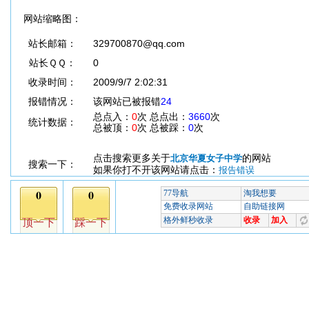
网站缩略图：
站长邮箱：
329700870@qq.com
站长ＱＱ：
0
收录时间：
2009/9/7 2:02:31
报错情况：
该网站已被报错
24
总点入：
0
次 总点出：
3660
次
统计数据：
总被顶：
0
次 总被踩：
0
次
点击搜索更多关于
的网站
北京华夏女子中学
搜索一下：
如果你打不开该网站请点击：
报告错误