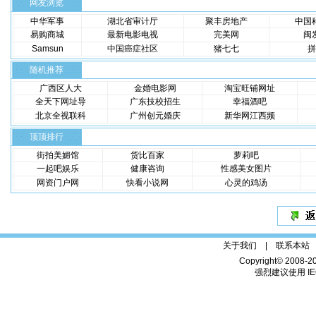
网友浏览
中华军事
湖北省审计厅
聚丰房地产
中国
易购商城
最新电影电视
完美网
闽
Samsun
中国癌症社区
猪七七
拼
随机推荐
广西区人大
金婚电影网
淘宝旺铺网址
全天下网址导
广东技校招生
幸福酒吧
北京全视联科
广州创元婚庆
新华网江西频
顶顶排行
街拍美媚馆
货比百家
萝莉吧
一起吧娱乐
健康咨询
性感美女图片
网资门户网
快看小说网
心灵的鸡汤
关于我们 |
联系本站
Copyright© 2008-2
强烈建议使用 IE6