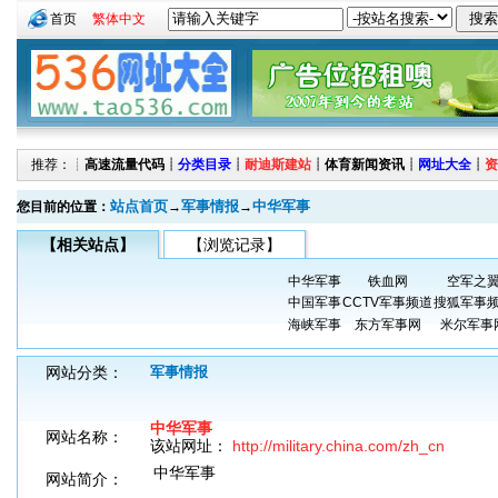
首页
繁体中文
推荐：┊
高速流量代码
┊
分类目录
┊
耐迪斯建站
┊
体育新闻资讯
┊
网址大全
┊
资
站点首页
军事情报
中华军事
您目前的位置：
→
→
【相关站点】
【浏览记录】
中华军事
铁血网
空军之
中国军事
CCTV军事频道
搜狐军事
海峡军事
东方军事网
米尔军事
网站分类：
军事情报
中华军事
网站名称：
该站网址：
http://military.china.com/zh_cn
中华军事
网站简介：