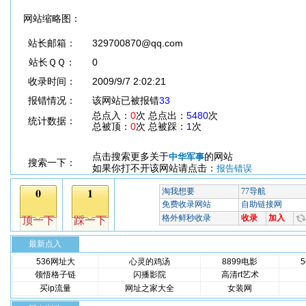
网站缩略图：
站长邮箱：
329700870@qq.com
站长ＱＱ：
0
收录时间：
2009/9/7 2:02:21
报错情况：
该网站已被报错
33
总点入：
0
次 总点出：
5480
次
统计数据：
总被顶：
0
次 总被踩：
1
次
点击搜索更多关于
的网站
中华军事
搜索一下：
如果你打不开该网站请点击：
报告错误
最新点入
536网址大
心灵的鸡汤
8899电影
领悟格子链
闪播影院
高清rt艺术
买ip流量
网址之家大全
女装网